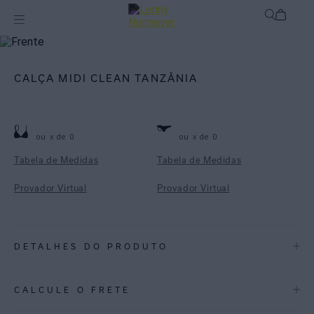
mix-and-match
Bottom
CALÇA MIDI CLEAN TANZÂNIA
0
0
ou
x de
0
ou
x de
0
Tabela de Medidas
Tabela de Medidas
Provador Virtual
Provador Virtual
DETALHES DO PRODUTO
REF:
48110238.3812
CALCULE O FRETE
Tanzânia: Uma listra geométrica com efeito Ikat, a estampa Tanzânia