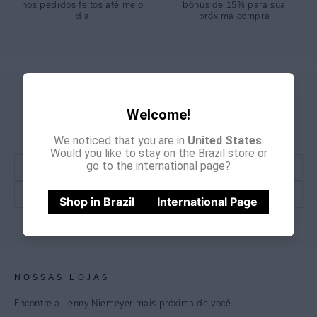
nos pedidos feitos até meio
bônus de 15% para sua
dia
próxima compra
GANHE
CADASTRE-SE E
Welcome!
15% OFF
NA PRIMEIRA COMPRA
*Cupom não acumulativo com outras promoções e descontos
We noticed that you are in
United States
.
Would you like to stay on the Brazil store or
go to the international page?
Shop in Brazil
International Page
CADASTRE-SE
NOSSAS LOJAS
Encontre a Lenny Niemeyer mais próxima de você