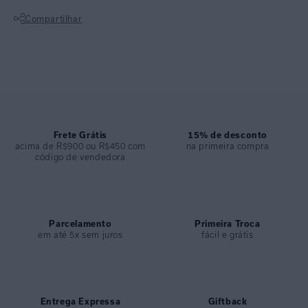
conta com um barrado gráfico em preto.
Compartilhar
Calça básica de cobertura média feita em lycra texturizada e costura
embutida. Sua modelagem garante conforto e leveza para aproveitar o
Não sei meu CEP
banho de mar e piscina em grande estilo.
ESPECIFICAÇÕES
COLEÇÃO
:
Verão 2025
COMPOSIÇÃO
:
94,2%poliamida 5,8%elastano
Frete Grátis
15% de desconto
acima de R$900 ou R$450 com
na primeira compra
código de vendedora
Parcelamento
Primeira Troca
em até 5x sem juros
fácil e grátis
Entrega Expressa
Giftback