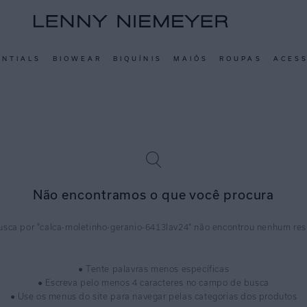
ENTIALS
BIOWEAR
BIQUÍNIS
MAIÔS
ROUPAS
ACES
Não encontramos o que você procura
calca-moletinho-geranio-6413lav24
● Tente palavras menos específicas
● Escreva pelo menos 4 caracteres no campo de busca
● Use os menus do site para navegar pelas categorias dos produtos