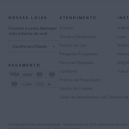
NOSSAS LOJAS
ATENDIMENTO
INS
Contato
A Mar
Encontre a Lenny Niemeyer
mais próxima de você
Trocas e Devoluções
Lojas
Termos de Uso
Multi
Escolha seu Estado
Perguntas Frequentes
Intern
São Paulo
Personal Shoppper
Blog 
PAGAMENTO
Rio de Janeiro
Cashback
Traba
Política de Privacidade
Minas Gerais
Gestão de Cookies
Espírito Santo
Canal de Atendimento aos Títulares d
Bahia
Pernambuco
© Copyright 2018 | Lenny Niemeyer - Razão Social Lny 2005 Indústria De Roupas 
Distrito Federal