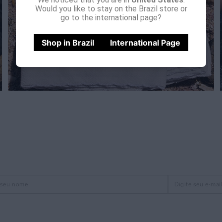
Would you like to stay on the Brazil store or
go to the international page?
Shop in Brazil
International Page