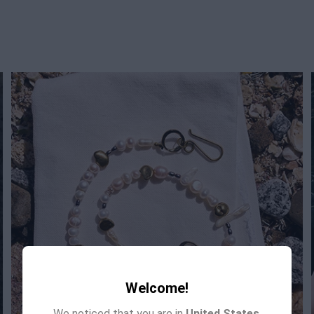
Welcome!
We noticed that you are in
United States
.