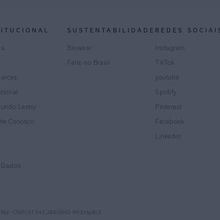
TITUCIONAL
SUSTENTABILIDADE
REDES SOCIAI
ca
Biowear
Instagram
Feito no Brasil
TikTok
marcas
youtube
ational
Spotify
Mundo Lenny
Pinterest
lhe Conosco
Facebook
Linkedin
e Dados
Ltda - CNPJ 07.543.288/0001-90 Estado E