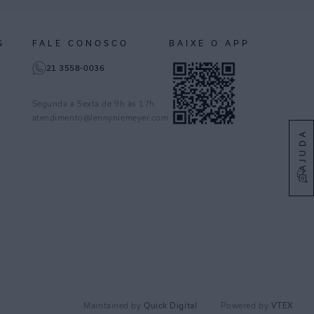
S
FALE CONOSCO
BAIXE O APP
21 3558-0036
Segunda a Sexta de 9h às 17h
atendimento@lennyniemeyer.com
AJUDA
Quick Digital
VTEX
Maintained by
Powered by