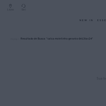
Lojas
Sac
NEW IN
ESS
calca-moletinho-geranio-6413lav24
Home >