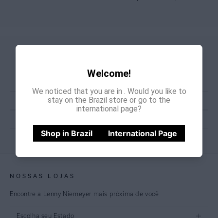
CADASTRE-SE E
GANHE
15% OFF
NA PRIMEIRA COMPRA
Welcome!
*Cupom não acumulativo com outras promoções e descontos
We noticed that you are in
. Would you like to
stay on the Brazil store or go to the
international page?
Shop in Brazil
International Page
CADASTRE-SE
NOSSAS LOJAS
Encontre a Lenny Niemeyer mais próxima de você
Escolha seu Estado