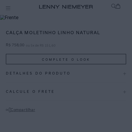
Roupas
Calças
CALÇA MOLETINHO LINHO NATURAL
R$
758
,
00
ou
5
x de
R$
151
,
60
COMPLETE O LOOK
DETALHES DO PRODUTO
REF:
27010076.138
CALCULE O FRETE
NATURAL: Um tom clássico, natural é um neutro que traz suavidade
para os looks.
Compartilhar
Calça de moletinho, feita de viscose com elastano e linho. Possui cós
Não sei meu CEP
de elástico, amarração de rolotê da própria malha, bolso faca, gancho
levemente deslocado para proporcionar conforto e boca da perna