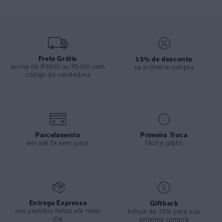
levemente afunilada. Modelagem atemporal e funcional, proporciona
conforto e elegância para os dias mais amenos.
ESPECIFICAÇÕES
COLEÇÃO
:
Basica
Frete Grátis
15% de desconto
acima de R$900 ou R$450 com
na primeira compra
COMPOSIÇÃO
:
90%viscose 7%linho 3%elastano
código de vendedora
Parcelamento
Primeira Troca
em até 5x sem juros
fácil e grátis
Entrega Expressa
Giftback
nos pedidos feitos até meio
bônus de 15% para sua
dia
próxima compra