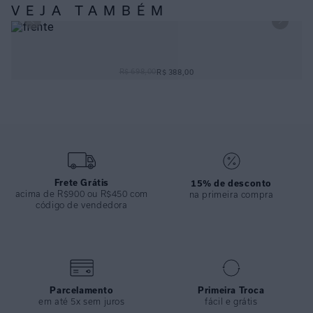
ESPECIFICAÇÕES
VEJA TAMBÉM
COLEÇÃO
:
Alto Verão 2025
COMPOSIÇÃO
:
100% Viscose
CALÇA TELINHA OFF WHITE
R$ 698,00
R$ 388,00
Frete Grátis
15% de desconto
acima de R$900 ou R$450 com
na primeira compra
código de vendedora
Parcelamento
Primeira Troca
em até 5x sem juros
fácil e grátis