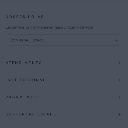
NOSSAS LOJAS
Encontre a Lenny Niemeyer mais próxima de você
Escolha seu Estado
São Paulo
+
ATENDIMENTO
Rio de Janeiro
Minas Gerais
Contato
+
INSTITUCIONAL
Trocas e Devoluções
Espirito Santo
Termos de Uso
A Marca
+
PAGAMENTOS
Bahia
Perguntas Frequentes
Lojas
Pernambuco
Personal Shoppper
Multimarcas
+
SUSTENTABILIDADE
Cashback
International
Distrito Federal
Política de Privacidade
Blog Mundo Lenny
Biowear