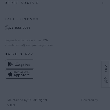
+
REDES SOCIAIS
Goiás
Trabalhe Conosco
Feito no Brasil
Paraná
Gestão de Cookies
Instagram
FALE CONOSCO
TikTok
21 3558-0036
Facebook
Pinterest
Segunda a Sexta de 9h às 17h
Linkedin
atendimento@lennyniemeyer.com
youtube
BAIXE O APP
Spotify
AJUDA
Quick Digital
Maintained by
Powered by
VTEX