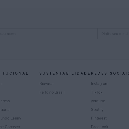
TITUCIONAL
SUSTENTABILIDADE
REDES SOCIAI
ca
Biowear
Instagram
Feito no Brasil
TikTok
marcas
youtube
ational
Spotify
Mundo Lenny
Pinterest
lhe Conosco
Facebook