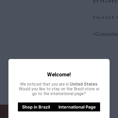
DETALHES
REF:
48110201
CALCULE 
MARINHO: azul 
produções sofis
Compartilha
estampadas.
Não sei meu CE
Calça tubos em 
de tubos em met
lycra garantind
metálicos agreg
Perfeita para lo
Welcome!
ESPECIFI
We noticed that you are in
United States
.
Would you like to stay on the Brazil store or
COLEÇÃO
:
go to the international page?
COMPOSI
Shop in Brazil
International Page