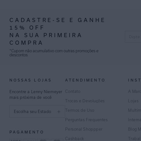
CADASTRE-SE E GANHE
15% OFF
NA SUA PRIMEIRA
COMPRA
*Cupom não acumulativo com outras promoções e
descontos
NOSSAS LOJAS
ATENDIMENTO
INS
Contato
A Mar
Encontre a Lenny Niemeyer
mais próxima de você
Trocas e Devoluções
Lojas
Termos de Uso
Multi
Escolha seu Estado
Perguntas Frequentes
Intern
São Paulo
Personal Shoppper
Blog 
PAGAMENTO
Rio de Janeiro
Cashback
Traba