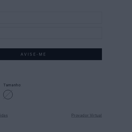
Tamanho:
idas
Provador Virtual