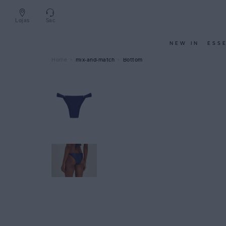
Lojas
Sac
NEW IN
ESS
mix-and-match
Bottom