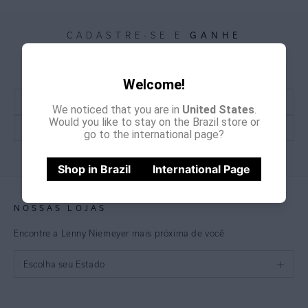
GANHE
CADASTRE-SE E
15% OFF
NA PRIMEIRA COMPRA
*Cupom não acumulativo com outras promoções e descontos
Welcome!
We noticed that you are in
United States
.
Would you like to stay on the Brazil store or
go to the international page?
CADASTRE-SE
Shop in Brazil
International Page
NOSSAS LOJAS
Encontre a Lenny Niemeyer mais próxima de você
Escolha seu Estado
São Paulo