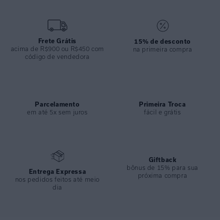
COLEÇÃO
:
Verão 2026
COMPOSIÇÃO
:
82% Poliamida 18%elastano
Frete Grátis
15% de desconto
acima de R$900 ou R$450 com
na primeira compra
código de vendedora
Parcelamento
Primeira Troca
em até 5x sem juros
fácil e grátis
Giftback
bônus de 15% para sua
Entrega Expressa
próxima compra
nos pedidos feitos até meio
dia