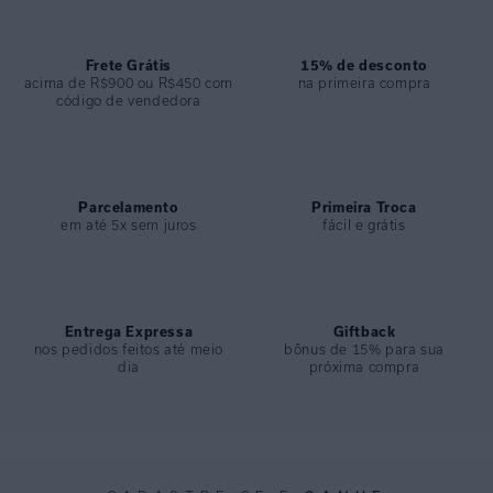
COLEÇÃO
:
Inverno 2024
COMPOSIÇÃO
:
82% Poliamida 18%elastano
Frete Grátis
15% de desconto
acima de R$900 ou R$450 com
na primeira compra
código de vendedora
Parcelamento
Primeira Troca
em até 5x sem juros
fácil e grátis
Entrega Expressa
Giftback
nos pedidos feitos até meio
bônus de 15% para sua
dia
próxima compra