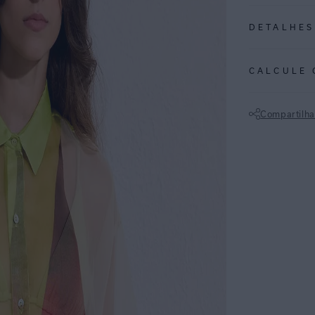
DETALHES
REF:
27040464
CALCULE 
CALI: Estampa c
vibrantes e ritm
Compartilha
• Camisa feita 
Não sei meu CE
• Mangas longa
• Pala nas cost
• Estampa local
ESPECIFI
COLEÇÃO
:
COMPOSI