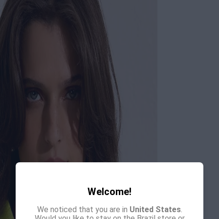
Welcome!
We noticed that you are in
United States
.
Would you like to stay on the Brazil store or