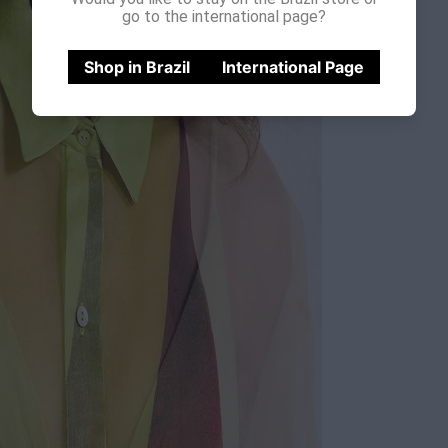
go to the international page?
Shop in Brazil
International Page