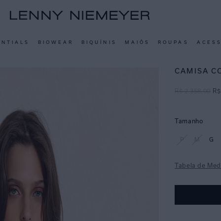
ENTIALS
BIOWEAR
BIQUÍNIS
MAIÔS
ROUPAS
ACES
CAMISA C
R$
2
.
358
,
00
R$
Tamanho
P
M
G
Tabela de Med