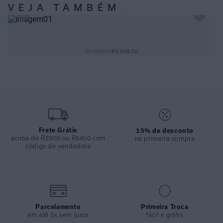
- Manga longa e punhos;
VEJA TAMBÉM
- A pala nas costas e a barra fraldada reforçam sua versatilidade;
- Ideal para produções casuais ou sobreposições leves.
CAMISA EASY VIDEIRA
ESPECIFICAÇÕES
R$ 998,00
R$ 548,00
COLEÇÃO
:
Verão 2026
COMPOSIÇÃO
:
75%viscose 25% Linho
Frete Grátis
15% de desconto
acima de R$900 ou R$450 com
na primeira compra
código de vendedora
Parcelamento
Primeira Troca
em até 5x sem juros
fácil e grátis