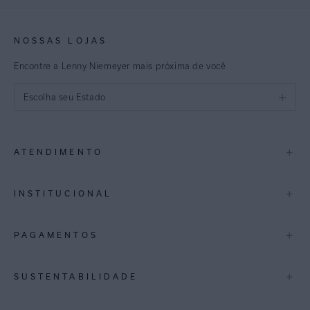
NOSSAS LOJAS
Encontre a Lenny Niemeyer mais próxima de você
Escolha seu Estado
São Paulo
+
ATENDIMENTO
Rio de Janeiro
Minas Gerais
Contato
+
INSTITUCIONAL
Trocas e Devoluções
Espirito Santo
Termos de Uso
A Marca
+
PAGAMENTOS
Bahia
Perguntas Frequentes
Lojas
Pernambuco
Personal Shoppper
Multimarcas
+
SUSTENTABILIDADE
Cashback
International
Distrito Federal
Política de Privacidade
Blog Mundo Lenny
Biowear