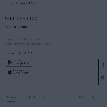
+
REDES SOCIAIS
Goiás
Trabalhe Conosco
Feito no Brasil
Paraná
Gestão de Cookies
Instagram
FALE CONOSCO
TikTok
21 3558-0036
Facebook
Pinterest
Segunda a Sexta de 9h às 17h
Linkedin
atendimento@lennyniemeyer.com
youtube
BAIXE O APP
Spotify
AJUDA
Quick Digital
Maintained by
Powered by
VTEX