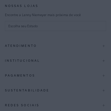
NOSSAS LOJAS
Encontre a Lenny Niemeyer mais próxima de você
Escolha seu Estado
São Paulo
+
ATENDIMENTO
Rio de Janeiro
Minas Gerais
Contato
+
INSTITUCIONAL
Trocas e Devoluções
Espirito Santo
Termos de Uso
A Marca
+
PAGAMENTOS
Bahia
Perguntas Frequentes
Lojas
Pernambuco
Personal Shoppper
Multimarcas
+
SUSTENTABILIDADE
Cashback
International
Distrito Federal
Política de Privacidade
Blog Mundo Lenny
Biowear
+
REDES SOCIAIS
Goiás
Trabalhe Conosco
Feito no Brasil