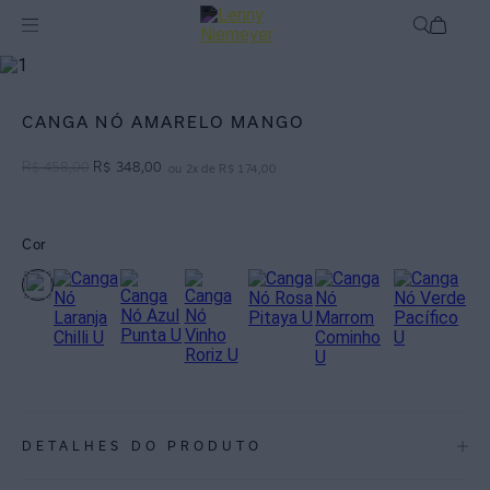
Off
Saídas de Praia / Cangas
CANGA NÓ AMARELO MANGO
R$
458
,
00
R$
348
,
00
ou
2
x de
R$
174
,
00
Cor
DETALHES DO PRODUTO
REF:
48000075.3958