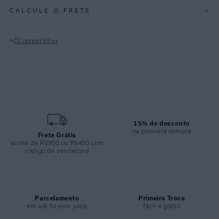
CALCULE O FRETE
Versátil e prática, permite diferentes formas de uso com leveza e
conforto. O toque gelado do tecido garante frescor nos dias quentes.
Compartilhar
Ideal para composições de praia com funcionalidade.
Características:
Não sei meu CEP
• Canga nó feita em lycra reciclada e biodegradável
• Toque geladinho e agradável
• Rolotê nas pontas superiores para múltiplas amarrações
• Versátil para diferentes formas de uso
ESPECIFICAÇÕES
15% de desconto
na primeira compra
COLEÇÃO
:
Inverno 2026
Frete Grátis
acima de R$900 ou R$450 com
COMPOSIÇÃO
:
74%poliamida 26%elastano
código de vendedora
Parcelamento
Primeira Troca
em até 5x sem juros
fácil e grátis