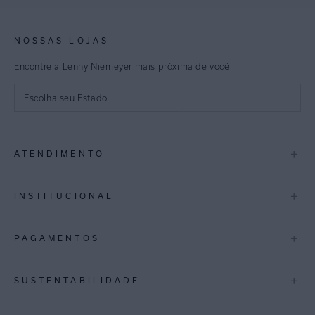
NOSSAS LOJAS
Encontre a Lenny Niemeyer mais próxima de você
Escolha seu Estado
São Paulo
+
ATENDIMENTO
Rio de Janeiro
Minas Gerais
Contato
+
INSTITUCIONAL
Trocas e Devoluções
Espirito Santo
Termos de Uso
A Marca
+
PAGAMENTOS
Bahia
Perguntas Frequentes
Lojas
Pernambuco
Personal Shoppper
Multimarcas
+
SUSTENTABILIDADE
Cashback
International
Distrito Federal
Política de Privacidade
Blog Mundo Lenny
Biowear