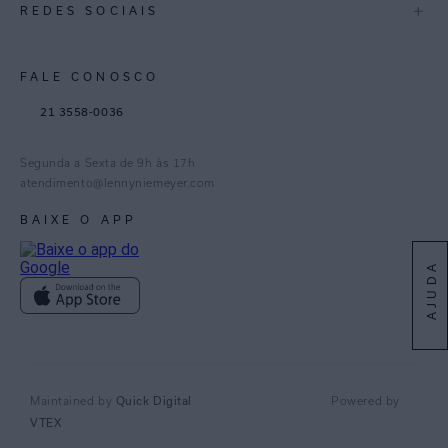
+
REDES SOCIAIS
Goiás
Trabalhe Conosco
Feito no Brasil
Paraná
Gestão de Cookies
Instagram
FALE CONOSCO
TikTok
21 3558-0036
Facebook
Pinterest
Segunda a Sexta de 9h às 17h
Linkedin
atendimento@lennyniemeyer.com
youtube
BAIXE O APP
Spotify
AJUDA
Quick Digital
Maintained by
Powered by
VTEX