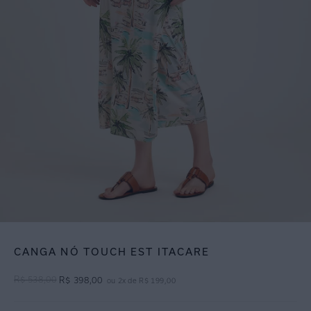
CANGA NÓ TOUCH EST ITACARE
R$
538
,
00
R$
398
,
00
ou
2
x de
R$
199
,
00