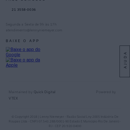
TikTok
21 3558-0036
Facebook
Pinterest
Segunda a Sexta de 9h às 17h
Linkedin
atendimento@lennyniemeyer.com
youtube
BAIXE O APP
Spotify
AJUDA
Quick Digital
Maintained by
Powered by
VTEX
© Copyright 2018 | Lenny Niemeyer - Razão Social Lny 2005 Indústria De
Roupas Ltda - CNPJ 07.543.288/0001-90 Estado E Municipio Rio De Janeiro -
RJ - CEP 20.920-040©