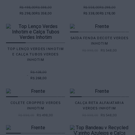
R$ 498,00
R$ 598,00
R$ 558,00
R$ 298,00
R$ 298,00
R$ 358,00
R$ 338,00
R$ 178,00
SAÍDA FENDA DECOTE VERDES
INHOTIM
TOP LENÇO VERDES INHOTIM
R$
998
,
00
R$
548
,
00
E CALÇA TUBOS VERDES
INHOTIM
R$ 438,00
-
R$ 268,00
COLETE CROPPED VERDES
CALÇA RETA ALFAIATARIA
INHOTIM
VERDES INHOTIM
R$
898
,
00
R$
498
,
00
R$
998
,
00
R$
548
,
00