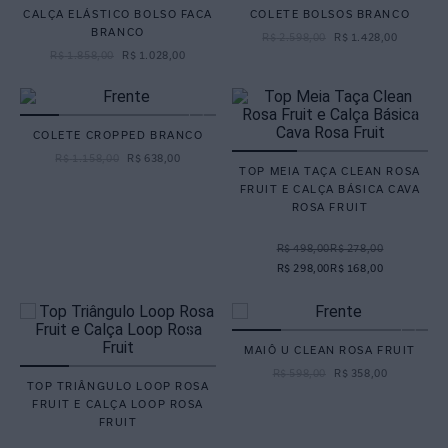
CALÇA ELÁSTICO BOLSO FACA
COLETE BOLSOS BRANCO
BRANCO
R$
2
.
598
,
00
R$
1
.
428
,
00
R$
1
.
858
,
00
R$
1
.
028
,
00
COLETE CROPPED BRANCO
R$
1
.
158
,
00
R$
638
,
00
TOP MEIA TAÇA CLEAN ROSA
FRUIT E CALÇA BÁSICA CAVA
ROSA FRUIT
R$ 498,00
R$ 278,00
R$ 298,00
R$ 168,00
MAIÔ U CLEAN ROSA FRUIT
R$
598
,
00
R$
358
,
00
TOP TRIÂNGULO LOOP ROSA
FRUIT E CALÇA LOOP ROSA
FRUIT