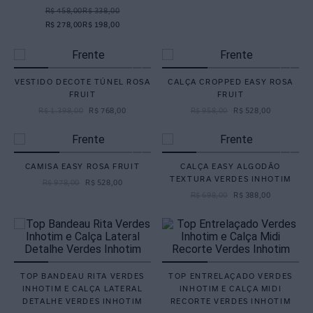
R$ 458,00
R$ 338,00
R$ 278,00
R$ 198,00
VESTIDO DECOTE TÚNEL ROSA
CALÇA CROPPED EASY ROSA
FRUIT
FRUIT
R$
1
.
398
,
00
R$
768
,
00
R$
958
,
00
R$
528
,
00
CAMISA EASY ROSA FRUIT
CALÇA EASY ALGODÃO
TEXTURA VERDES INHOTIM
R$
978
,
00
R$
528
,
00
R$
698
,
00
R$
388
,
00
TOP BANDEAU RITA VERDES
TOP ENTRELAÇADO VERDES
INHOTIM E CALÇA LATERAL
INHOTIM E CALÇA MIDI
DETALHE VERDES INHOTIM
RECORTE VERDES INHOTIM