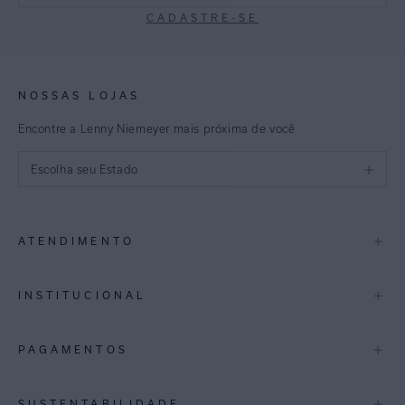
CADASTRE-SE
NOSSAS LOJAS
Encontre a Lenny Niemeyer mais próxima de você
Escolha seu Estado
São Paulo
+
ATENDIMENTO
Rio de Janeiro
Minas Gerais
Contato
+
INSTITUCIONAL
Trocas e Devoluções
Espirito Santo
Termos de Uso
A Marca
+
PAGAMENTOS
Bahia
Perguntas Frequentes
Lojas
Pernambuco
Personal Shoppper
Multimarcas
+
SUSTENTABILIDADE