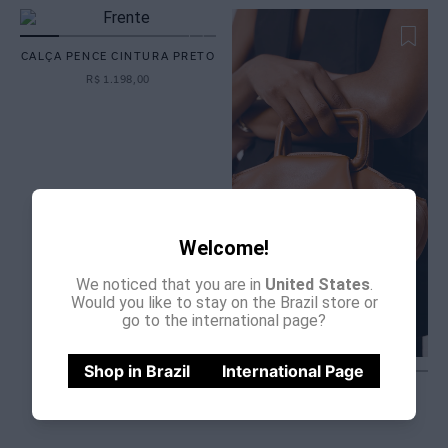
CALÇA PENCE CINTURA PRETO
R$
1
.
198
,
00
Welcome!
We noticed that you are in
United States
.
Would you like to stay on the Brazil store or
go to the international page?
Shop in Brazil
International Page
MAXI COLETE PRETO
R$
1
.
198
,
00