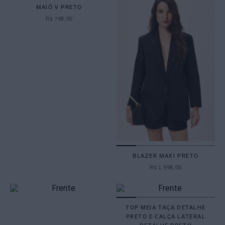
MAIÔ V PRETO
R$
798
,
00
BLAZER MAXI PRETO
R$
1
.
998
,
00
TOP MEIA TAÇA DETALHE
PRETO E CALÇA LATERAL