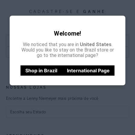
GANHE
CADASTRE-SE E
15% OFF
NA PRIMEIRA COMPRA
*Cupom não acumulativo com outras promoções e descontos
Welcome!
We noticed that you are in
United States
.
Would you like to stay on the Brazil store or
go to the international page?
CADASTRE-SE
Shop in Brazil
International Page
NOSSAS LOJAS
Encontre a Lenny Niemeyer mais próxima de você
Escolha seu Estado
São Paulo