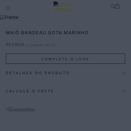
Maiôs
Maiôs Lisos
MAIÔ BANDEAU GOTA MARINHO
R$
558
,
00
ou
3
x de
R$
186
,
00
COMPLETE O LOOK
DETALHES DO PRODUTO
REF:
48020655.008
CALCULE O FRETE
ESPECIFICAÇÕES
COLEÇÃO
:
Basica
Compartilhar
COMPOSIÇÃO
:
84% Poliamida 16% Elastano
Não sei meu CEP