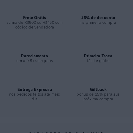
- Bojo removível;
- Tirinha opcional nas costas que reforça a sustentação do busto;
- Modelo versátil que transita com facilidade do banho de mar ao pós-
Frete Grátis
15% de desconto
praia.
acima de R$900 ou R$450 com
na primeira compra
código de vendedora
ESPECIFICAÇÕES
COLEÇÃO
:
Verão 2026
COMPOSIÇÃO
:
82% Poliamida 18%elastano
Parcelamento
Primeira Troca
em até 5x sem juros
fácil e grátis
Entrega Expressa
Giftback
nos pedidos feitos até meio
bônus de 15% para sua
dia
próxima compra