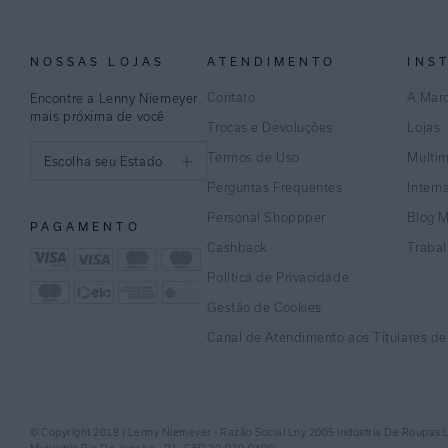
NOSSAS LOJAS
ATENDIMENTO
INS
Contato
A Mar
Encontre a Lenny Niemeyer
mais próxima de você
Trocas e Devoluções
Lojas
Termos de Uso
Multi
Escolha seu Estado
Perguntas Frequentes
Intern
São Paulo
Personal Shoppper
Blog 
PAGAMENTO
Rio de Janeiro
Cashback
Traba
Política de Privacidade
Minas Gerais
Gestão de Cookies
Espírito Santo
Canal de Atendimento aos Títulares d
Bahia
Pernambuco
© Copyright 2018 | Lenny Niemeyer - Razão Social Lny 2005 Indústria De Roupas 
Distrito Federal