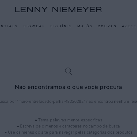
ENTIALS
BIOWEAR
BIQUÍNIS
MAIÔS
ROUPAS
ACES
Não encontramos o que você procura
maio-entrelacado-palha-48020082
● Tente palavras menos específicas
● Escreva pelo menos 4 caracteres no campo de busca
● Use os menus do site para navegar pelas categorias dos produtos