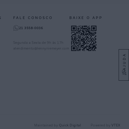
S
FALE CONOSCO
BAIXE O APP
21 3558-0036
Segunda a Sexta de 9h às 17h
atendimento@lennyniemeyer.com
AJUDA
Maintained by
Quick Digital
Powered by
VTEX