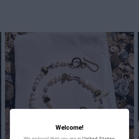
Welcome!
We noticed that you are in
United States
.