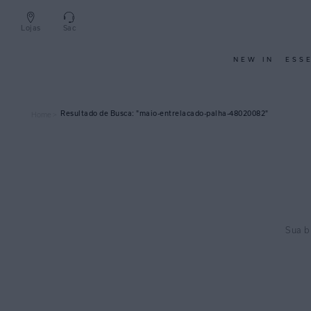
Lojas
Sac
NEW IN
ESS
maio-entrelacado-palha-48020082
Home >