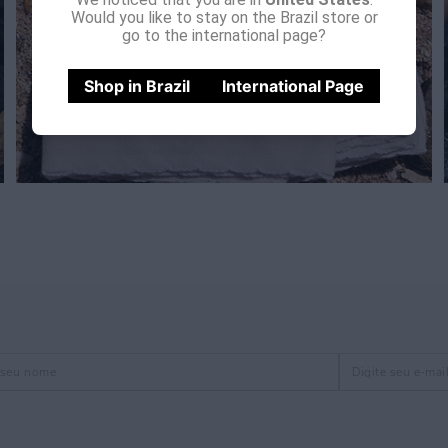
Would you like to stay on the Brazil store or
go to the international page?
Shop in Brazil
International Page