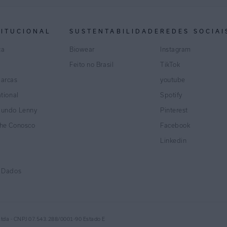
TITUCIONAL
SUSTENTABILIDADE
REDES SOCIAI
ca
Biowear
Instagram
Feito no Brasil
TikTok
marcas
youtube
ational
Spotify
Mundo Lenny
Pinterest
lhe Conosco
Facebook
Linkedin
e Dados
Ltda - CNPJ 07.543.288/0001-90 Estado E