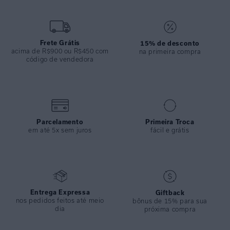
conforto e um toque de charme. Feito em lycra com proteção UV FPU
50+, garante segurança para os dias ensolarados. Perfeito para
diversão à beira da água.
Frete Grátis
15% de desconto
ESPECIFICAÇÕES
acima de R$900 ou R$450 com
na primeira compra
código de vendedora
COLEÇÃO
:
Alto Verão 2025
COMPOSIÇÃO
:
82% Poliamida 18%elastano
Parcelamento
Primeira Troca
em até 5x sem juros
fácil e grátis
Entrega Expressa
Giftback
nos pedidos feitos até meio
bônus de 15% para sua
dia
próxima compra