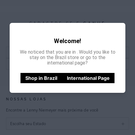
GANHE
CADASTRE-SE E
15% OFF
NA PRIMEIRA COMPRA
*Cupom não acumulativo com outras promoções e descontos
Welcome!
We noticed that you are in
. Would you like to
stay on the Brazil store or go to the
international page?
CADASTRE-SE
Shop in Brazil
International Page
NOSSAS LOJAS
Encontre a Lenny Niemeyer mais próxima de você
Escolha seu Estado