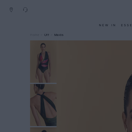
NEW IN
ESS
Off
Maiôs