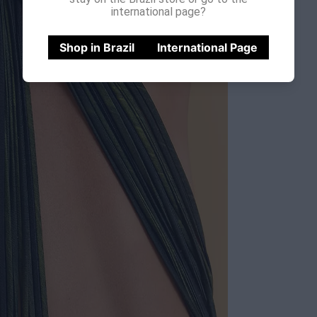
international page?
Shop in Brazil
International Page