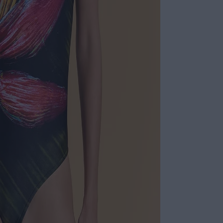
para um look es
ESPECIFI
COLEÇÃO
:
COMPOSI