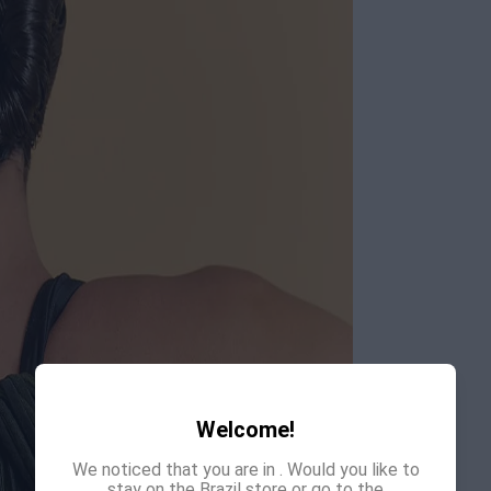
Welcome!
We noticed that you are in
. Would you like to
stay on the Brazil store or go to the