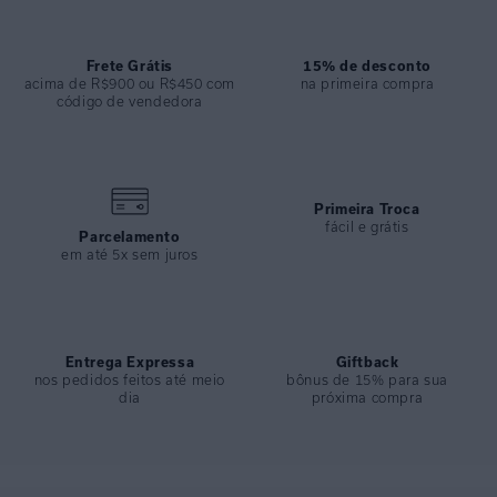
sustentação do busto, conta também com bojo removível.
Confeccionado em lycra com proteção UV FPU 50+, este modelo é
essencial no guarda-roupa da mulher moderna e atemporal, que
Frete Grátis
15% de desconto
aprecia um recorte clean e bonito.
acima de R$900 ou R$450 com
na primeira compra
código de vendedora
ESPECIFICAÇÕES
COLEÇÃO
:
Alto Verão 2025
COMPOSIÇÃO
:
82% Poliamida 18%elastano
Primeira Troca
fácil e grátis
Parcelamento
em até 5x sem juros
Entrega Expressa
Giftback
nos pedidos feitos até meio
bônus de 15% para sua
dia
próxima compra