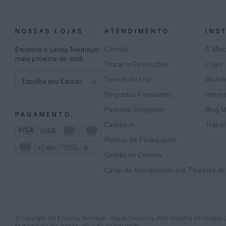
NOSSAS LOJAS
ATENDIMENTO
INS
Contato
A Mar
Encontre a Lenny Niemeyer
mais próxima de você
Trocas e Devoluções
Lojas
Termos de Uso
Multi
Escolha seu Estado
Perguntas Frequentes
Intern
São Paulo
Personal Shoppper
Blog 
PAGAMENTO
Rio de Janeiro
Cashback
Traba
Política de Privacidade
Minas Gerais
Gestão de Cookies
Espírito Santo
Canal de Atendimento aos Títulares d
Bahia
Pernambuco
© Copyright 2018 | Lenny Niemeyer - Razão Social Lny 2005 Indústria De Roupas 
Distrito Federal