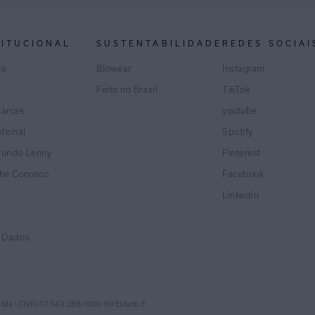
TITUCIONAL
SUSTENTABILIDADE
REDES SOCIAI
ca
Biowear
Instagram
Feito no Brasil
TikTok
marcas
youtube
ational
Spotify
Mundo Lenny
Pinterest
lhe Conosco
Facebook
Linkedin
e Dados
Ltda - CNPJ 07.543.288/0001-90 Estado E