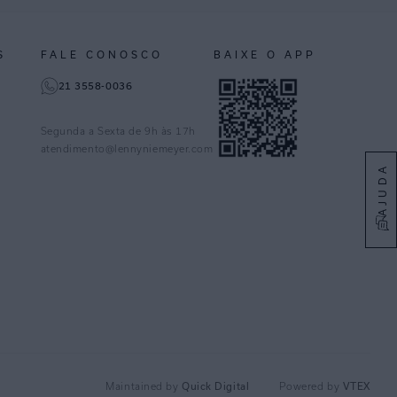
S
FALE CONOSCO
BAIXE O APP
21 3558-0036
Segunda a Sexta de 9h às 17h
atendimento@lennyniemeyer.com
AJUDA
Quick Digital
VTEX
Maintained by
Powered by