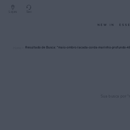
Lojas
Sac
NEW IN
ESS
maio-ombro-lacada-corda-marinho-profundo-4
Home >