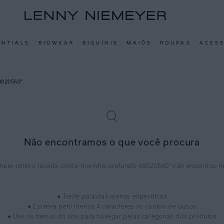
ENTIALS
BIOWEAR
BIQUÍNIS
MAIÔS
ROUPAS
ACES
8020560
Não encontramos o que você procura
maio-ombro-lacada-corda-marinho-profundo-48020560
● Tente palavras menos específicas
● Escreva pelo menos 4 caracteres no campo de busca
● Use os menus do site para navegar pelas categorias dos produtos