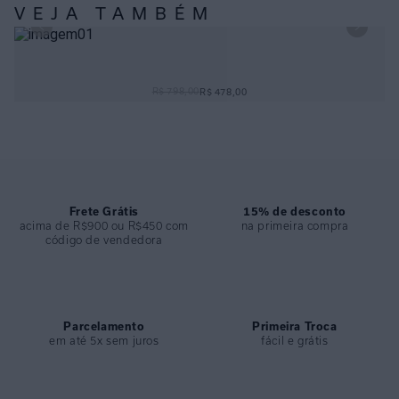
- Possui bojo removível para mais opções de adaptação ao busto;
VEJA TAMBÉM
- Com costuras embutidas, garantindo conforto sem apertar;
- Lycra encorpada, faz visual de roupa;
- É levemente cavado e cobertura moderada.
MAIÔ OMBRO SLIM CALI
- Uma escolha elegante para quem busca assimetria e sofisticação.
R$ 798,00
R$ 478,00
ESPECIFICAÇÕES
COLEÇÃO
:
Verão 2026
COMPOSIÇÃO
:
94,2%poliamida 5,8%elastano
Frete Grátis
15% de desconto
acima de R$900 ou R$450 com
na primeira compra
código de vendedora
Parcelamento
Primeira Troca
em até 5x sem juros
fácil e grátis