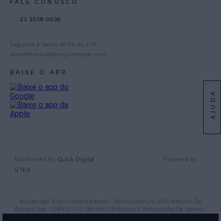
FALE CONOSCO
TikTok
21 3558-0036
Facebook
Pinterest
Segunda a Sexta de 9h às 17h
Linkedin
atendimento@lennyniemeyer.com
youtube
BAIXE O APP
Spotify
AJUDA
Quick Digital
Maintained by
Powered by
VTEX
© Copyright 2018 | Lenny Niemeyer - Razão Social Lny 2005 Indústria De
Roupas Ltda - CNPJ 07.543.288/0001-90 Estado E Municipio Rio De Janeiro -
RJ - CEP 20.920-040©