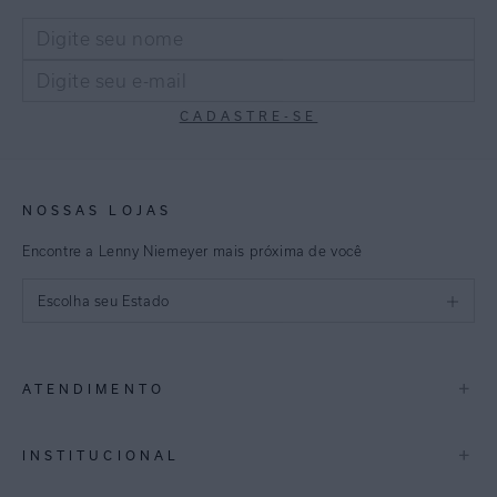
CADASTRE-SE
NOSSAS LOJAS
Encontre a Lenny Niemeyer mais próxima de você
Escolha seu Estado
São Paulo
+
ATENDIMENTO
Rio de Janeiro
Minas Gerais
Contato
+
INSTITUCIONAL
Trocas e Devoluções
Espirito Santo