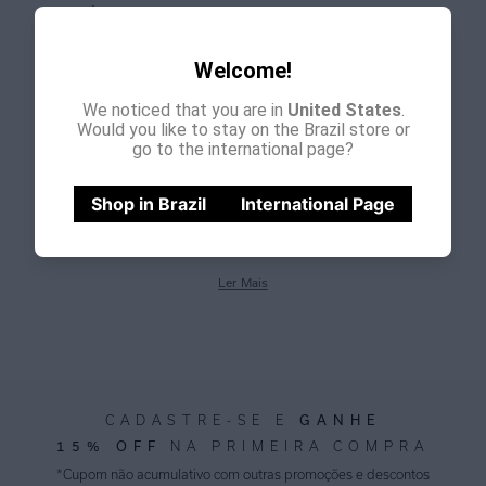
CHAPÉU RAFIA TRAMA
NATURAL
R$
1
.
298
,
00
Welcome!
We noticed that you are in
United States
.
Would you like to stay on the Brazil store or
1
go to the international page?
Shop in Brazil
International Page
Ler Mais
CADASTRE-SE E
GANHE
15% OFF
NA PRIMEIRA COMPRA
*Cupom não acumulativo com outras promoções e descontos