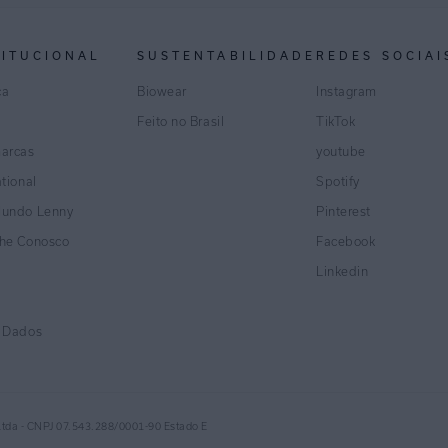
TITUCIONAL
SUSTENTABILIDADE
REDES SOCIAI
ca
Biowear
Instagram
Feito no Brasil
TikTok
marcas
youtube
ational
Spotify
Mundo Lenny
Pinterest
lhe Conosco
Facebook
Linkedin
e Dados
Ltda - CNPJ 07.543.288/0001-90 Estado E