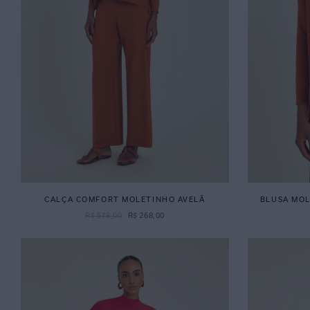
CALÇA COMFORT MOLETINHO AVELÃ
BLUSA MO
R$
578
,
00
R$
268
,
00