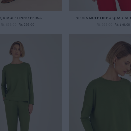
LÇA MOLETINHO PERSA
BLUSA MOLETINHO QUADRAD
R$
638
,
00
R$
298
,
00
R$
398
,
00
R$
178
,
00