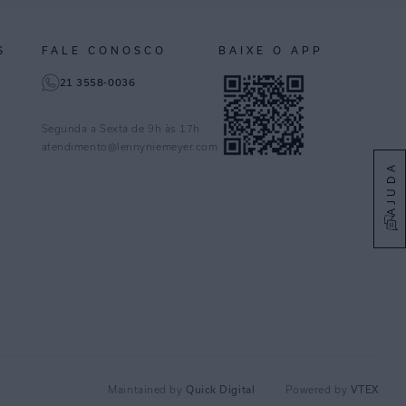
S
FALE CONOSCO
BAIXE O APP
21 3558-0036
Segunda a Sexta de 9h às 17h
atendimento@lennyniemeyer.com
AJUDA
Quick Digital
VTEX
Maintained by
Powered by