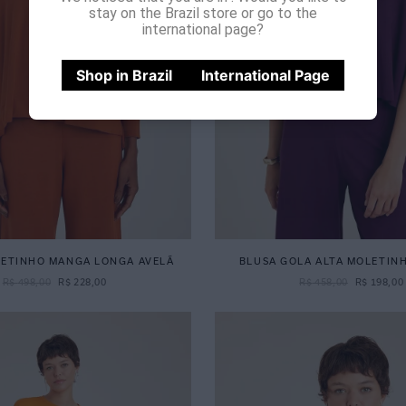
stay on the Brazil store or go to the
international page?
Shop in Brazil
International Page
LETINHO MANGA LONGA AVELÃ
BLUSA GOLA ALTA MOLETIN
R$
498
,
00
R$
228
,
00
R$
458
,
00
R$
198
,
00