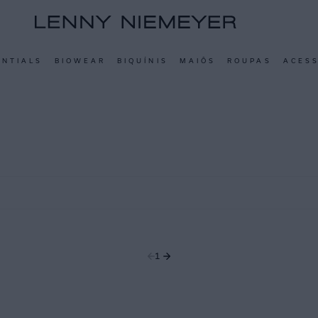
ENTIALS
BIOWEAR
BIQUÍNIS
MAIÔS
ROUPAS
ACES
1