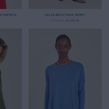
A PAPRICA
CALÇA MOLETINHO BERRY
R$
578
,
00
R$
268
,
00