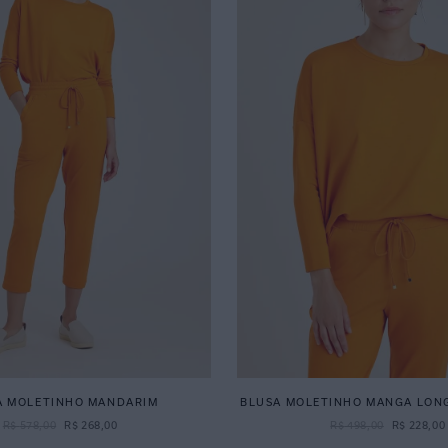
A MOLETINHO MANDARIM
BLUSA MOLETINHO MANGA LON
R$
578
,
00
R$
268
,
00
R$
498
,
00
R$
228
,
00