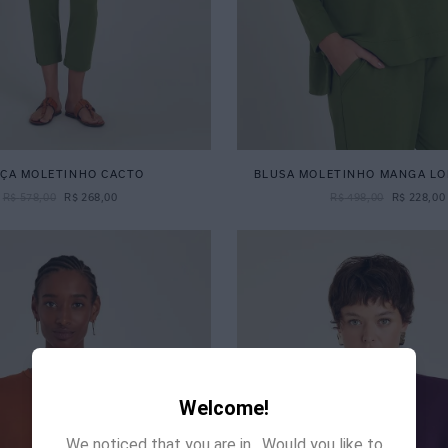
ÇA MOLETINHO CACTO
BLUSA MOLETINHO MANGA L
R$
578
,
00
R$
268
,
00
R$
498
,
00
R$
228
,
00
Welcome!
We noticed that you are in
. Would you like to