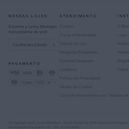
NOSSAS LOJAS
ATENDIMENTO
INS
Contato
A Mar
Encontre a Lenny Niemeyer
mais próxima de você
Trocas e Devoluções
Lojas
Termos de Uso
Multi
Escolha seu Estado
Perguntas Frequentes
Intern
São Paulo
Personal Shoppper
Blog 
PAGAMENTO
Rio de Janeiro
Cashback
Traba
Política de Privacidade
Minas Gerais
Gestão de Cookies
Espírito Santo
Canal de Atendimento aos Títulares d
Bahia
Pernambuco
© Copyright 2018 | Lenny Niemeyer - Razão Social Lny 2005 Indústria De Roupas 
Distrito Federal
Municipio Rio De Janeiro - RJ - CEP 20.920-040©