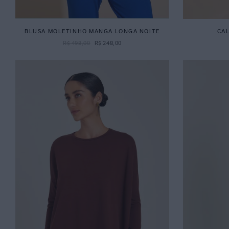
BLUSA MOLETINHO MANGA LONGA NOITE
CA
R$
498
,
00
R$
248
,
00