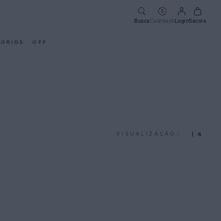
Busca
Cashback
Login
Sacola
SÓRIOS
OFF
3
4