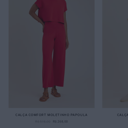
CALÇA COMFORT MOLETINHO PAPOULA
CALÇ
R$
578
,
00
R$
268
,
00