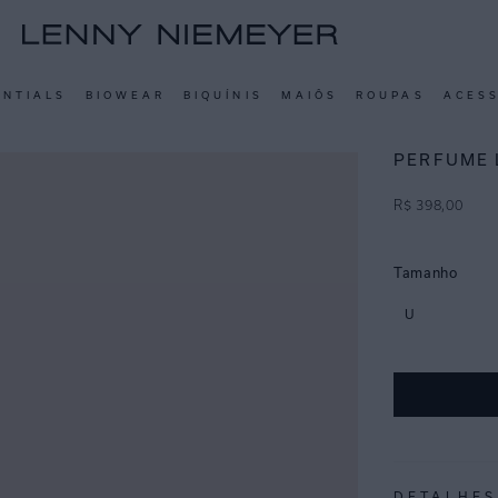
ENTIALS
BIOWEAR
BIQUÍNIS
MAIÔS
ROUPAS
ACES
PERFUME 
R$
398
,
00
Tamanho
U
DETALHES