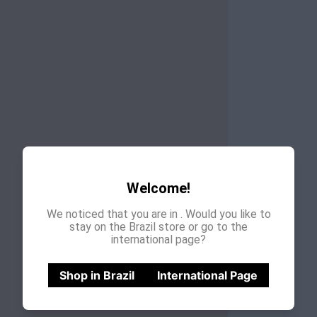
Welcome!
We noticed that you are in
. Would you like to
stay on the Brazil store or go to the
international page?
Shop in Brazil
International Page