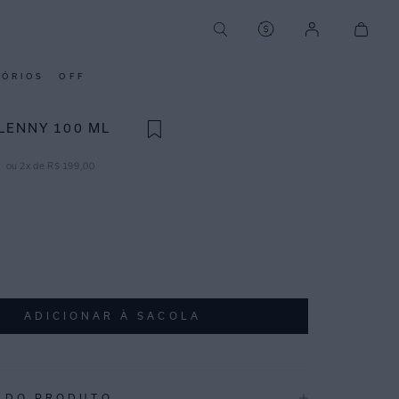
SÓRIOS
OFF
LENNY 100 ML
ou
2
x de
R$
199
,
00
ADICIONAR À SACOLA
 DO PRODUTO