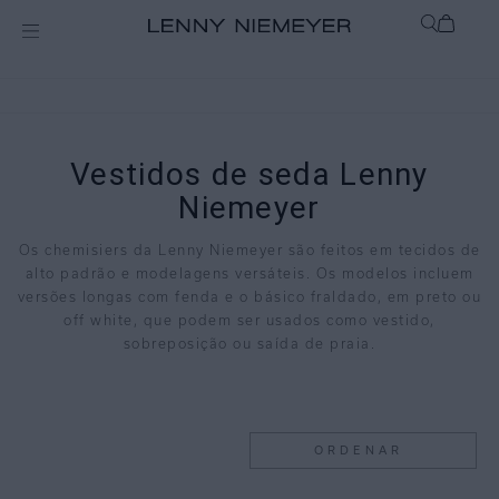
Vestidos de seda Lenny
Niemeyer
Os chemisiers da Lenny Niemeyer são feitos em tecidos de
alto padrão e modelagens versáteis. Os modelos incluem
versões longas com fenda e o básico fraldado, em preto ou
off white, que podem ser usados como vestido,
sobreposição ou saída de praia.
ORDENAR