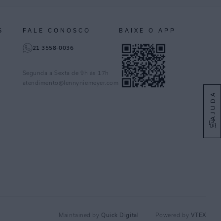
S
FALE CONOSCO
BAIXE O APP
21 3558-0036
Segunda a Sexta de 9h às 17h
atendimento@lennyniemeyer.com
AJUDA
Quick Digital
VTEX
Maintained by
Powered by