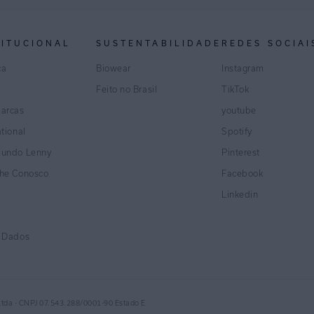
TITUCIONAL
SUSTENTABILIDADE
REDES SOCIAI
ca
Biowear
Instagram
Feito no Brasil
TikTok
marcas
youtube
ational
Spotify
Mundo Lenny
Pinterest
lhe Conosco
Facebook
Linkedin
e Dados
Ltda - CNPJ 07.543.288/0001-90 Estado E