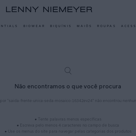
ENTIALS
BIOWEAR
BIQUÍNIS
MAIÔS
ROUPAS
ACES
Não encontramos o que você procura
saida-frente-unica-seda-mosaico-16342ev24
● Tente palavras menos específicas
● Escreva pelo menos 4 caracteres no campo de busca
● Use os menus do site para navegar pelas categorias dos produtos