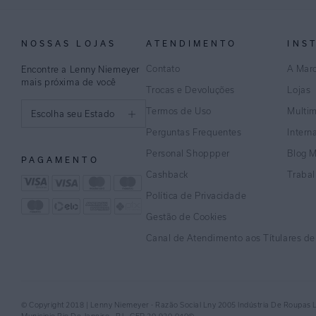
NOSSAS LOJAS
ATENDIMENTO
INS
Contato
A Mar
Encontre a Lenny Niemeyer
mais próxima de você
Trocas e Devoluções
Lojas
Termos de Uso
Multi
Escolha seu Estado
Perguntas Frequentes
Intern
São Paulo
Personal Shoppper
Blog 
PAGAMENTO
Rio de Janeiro
Cashback
Traba
Política de Privacidade
Minas Gerais
Gestão de Cookies
Espírito Santo
Canal de Atendimento aos Títulares d
Bahia
Pernambuco
© Copyright 2018 | Lenny Niemeyer - Razão Social Lny 2005 Indústria De Roupas 
Distrito Federal