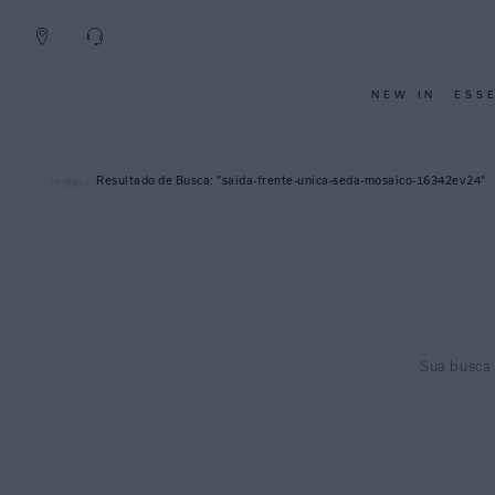
NEW IN
ESS
saida-frente-unica-seda-mosaico-16342ev24
Home >