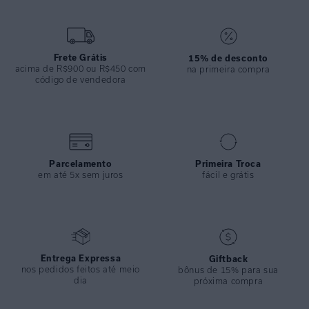
ESPECIFICAÇÕES
COLEÇÃO
:
Inverno 2024
COMPOSIÇÃO
:
Couro
Frete Grátis
15% de desconto
acima de R$900 ou R$450 com
na primeira compra
código de vendedora
Parcelamento
Primeira Troca
em até 5x sem juros
fácil e grátis
Entrega Expressa
Giftback
nos pedidos feitos até meio
bônus de 15% para sua
dia
próxima compra