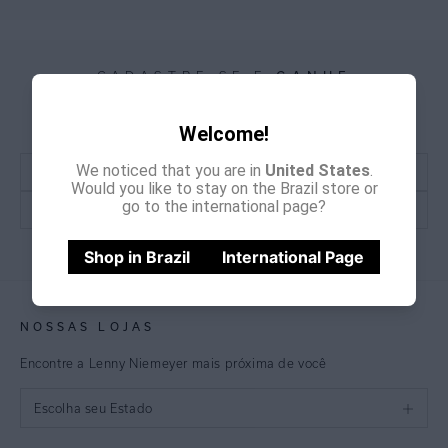
CADASTRE-SE E
GANHE
15% OFF
NA PRIMEIRA COMPRA
*Cupom não acumulativo com outras promoções e descontos
Welcome!
We noticed that you are in
United States
.
Would you like to stay on the Brazil store or
go to the international page?
CADASTRE-SE
Shop in Brazil
International Page
NOSSAS LOJAS
Encontre a Lenny Niemeyer mais próxima de você
Escolha seu Estado