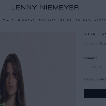
ENTIALS
BIOWEAR
BIQUÍNIS
MAIÔS
ROUPAS
ACES
SHORT EA
R$
598
,
00
R$
3
Tamanho
P
M
G
Tabela de Med