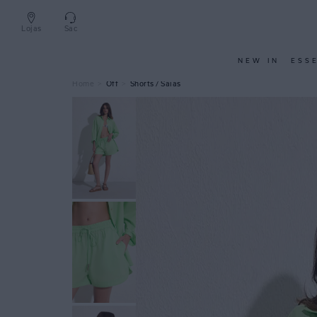
Lojas
Sac
NEW IN
ESS
Off
Shorts / Saias