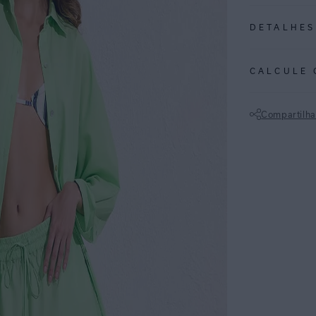
DETALHES
REF:
27010450
CALCULE 
• Short curto em
• Cós com elásti
Compartilha
funcionais.
• Barra reta e 
Não sei meu CE
leveza.
ESPECIFI
COLEÇÃO
:
COMPOSI