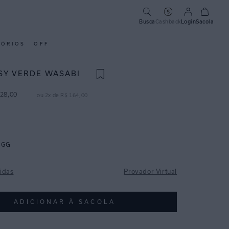
Busca
Cashback
Login
Sacola
SÓRIOS
OFF
SY VERDE WASABI
28
,
00
ou
2
x de
R$
164
,
00
GG
idas
Provador Virtual
ADICIONAR À SACOLA