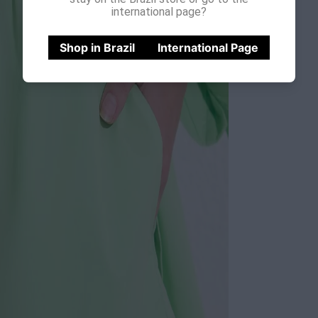
international page?
Shop in Brazil
International Page