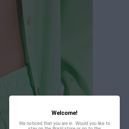
Welcome!
We noticed that you are in
. Would you like to
stay on the Brazil store or go to the