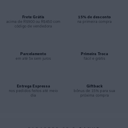
ESPECIFICAÇÕES
COLEÇÃO
:
Alto Verão 2025
COMPOSIÇÃO
Frete Grátis
:
55% Linho 45% Viscose
15% de desconto
acima de R$900 ou R$450 com
na primeira compra
código de vendedora
Parcelamento
Primeira Troca
em até 5x sem juros
fácil e grátis
Entrega Expressa
Giftback
nos pedidos feitos até meio
bônus de 15% para sua
dia
próxima compra