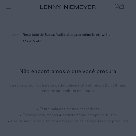
sutia-alongado-colmeia-off-white-
Home
so728lv24
>
Não encontramos o que você procura
sutia-alongado-colmeia-off-white-so728lv24
● Tente palavras menos específicas
● Escreva pelo menos 4 caracteres no campo de busca
● Use os menus do site para navegar pelas categorias dos produtos