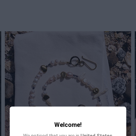
Welcome!
We noticed that you are in
United States
.