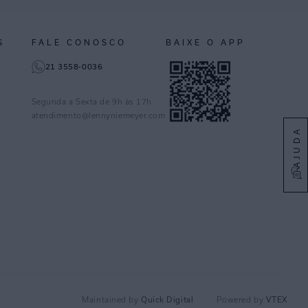
S
FALE CONOSCO
BAIXE O APP
21 3558-0036
Segunda a Sexta de 9h às 17h
atendimento@lennyniemeyer.com
AJUDA
Quick Digital
VTEX
Maintained by
Powered by