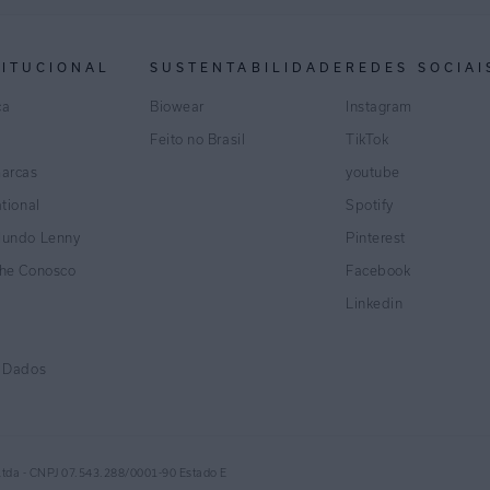
TITUCIONAL
SUSTENTABILIDADE
REDES SOCIAI
ca
Biowear
Instagram
Feito no Brasil
TikTok
marcas
youtube
ational
Spotify
Mundo Lenny
Pinterest
lhe Conosco
Facebook
Linkedin
e Dados
Ltda - CNPJ 07.543.288/0001-90 Estado E