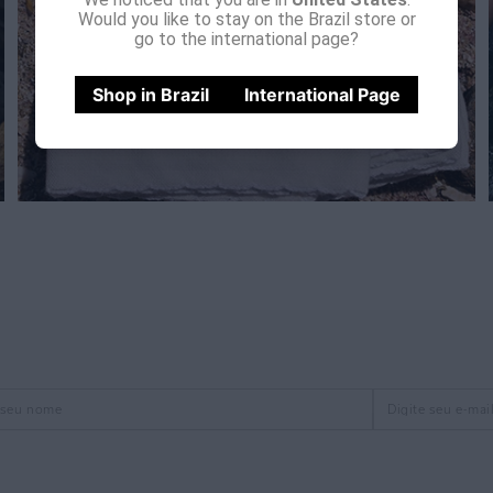
Would you like to stay on the Brazil store or
go to the international page?
Shop in Brazil
International Page