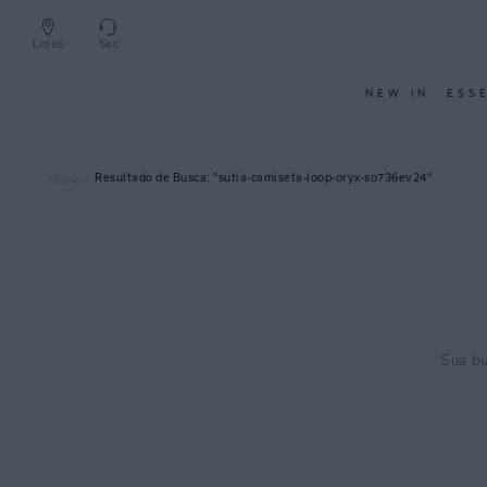
Lojas
Sac
NEW IN
ESS
sutia-camiseta-loop-oryx-so736ev24
Home >