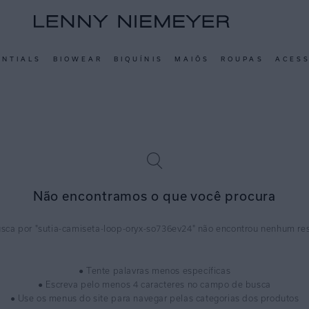
ENTIALS
BIOWEAR
BIQUÍNIS
MAIÔS
ROUPAS
ACES
Não encontramos o que você procura
sutia-camiseta-loop-oryx-so736ev24
● Tente palavras menos específicas
● Escreva pelo menos 4 caracteres no campo de busca
● Use os menus do site para navegar pelas categorias dos produtos