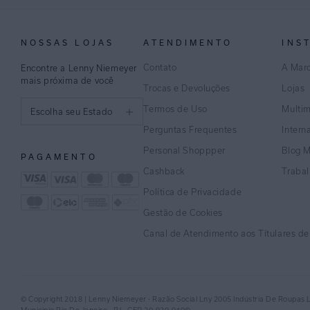
NOSSAS LOJAS
ATENDIMENTO
INS
Contato
A Mar
Encontre a Lenny Niemeyer
mais próxima de você
Trocas e Devoluções
Lojas
Termos de Uso
Multi
Escolha seu Estado
Perguntas Frequentes
Intern
São Paulo
Personal Shoppper
Blog 
PAGAMENTO
Rio de Janeiro
Cashback
Traba
Política de Privacidade
Minas Gerais
Gestão de Cookies
Espírito Santo
Canal de Atendimento aos Títulares d
Bahia
Pernambuco
© Copyright 2018 | Lenny Niemeyer - Razão Social Lny 2005 Indústria De Roupas 
Distrito Federal