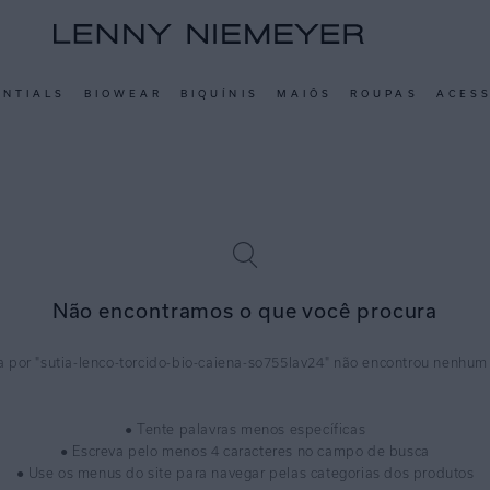
ENTIALS
BIOWEAR
BIQUÍNIS
MAIÔS
ROUPAS
ACES
Não encontramos o que você procura
sutia-lenco-torcido-bio-caiena-so755lav24
● Tente palavras menos específicas
● Escreva pelo menos 4 caracteres no campo de busca
● Use os menus do site para navegar pelas categorias dos produtos