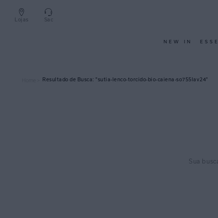
Lojas
Sac
NEW IN
ESS
sutia-lenco-torcido-bio-caiena-so755lav24
Home >