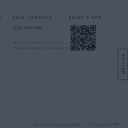
S
FALE CONOSCO
BAIXE O APP
21 3558-0036
Segunda a Sexta de 9h às 17h
atendimento@lennyniemeyer.com
AJUDA
Quick Digital
VTEX
Maintained by
Powered by