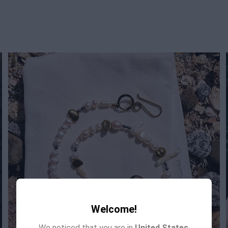
Welcome!
We noticed that you are in
United States
.