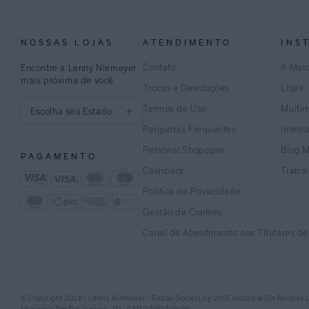
NOSSAS LOJAS
ATENDIMENTO
INS
Contato
A Mar
Encontre a Lenny Niemeyer
mais próxima de você
Trocas e Devoluções
Lojas
Termos de Uso
Multi
Escolha seu Estado
Perguntas Frequentes
Intern
São Paulo
Personal Shoppper
Blog 
PAGAMENTO
Rio de Janeiro
Cashback
Traba
Política de Privacidade
Minas Gerais
Gestão de Cookies
Espírito Santo
Canal de Atendimento aos Títulares d
Bahia
Pernambuco
© Copyright 2018 | Lenny Niemeyer - Razão Social Lny 2005 Indústria De Roupas 
Distrito Federal