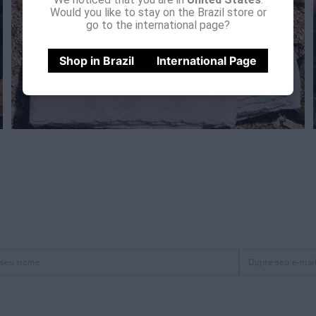
Would you like to stay on the Brazil store or
go to the international page?
Shop in Brazil
International Page