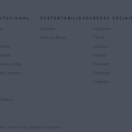
TITUCIONAL
SUSTENTABILIDADE
REDES SOCIAI
ca
Biowear
Instagram
Feito no Brasil
TikTok
marcas
youtube
ational
Spotify
Mundo Lenny
Pinterest
lhe Conosco
Facebook
Linkedin
e Dados
Ltda - CNPJ 07.543.288/0001-90 Estado E