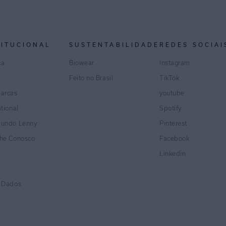
TITUCIONAL
SUSTENTABILIDADE
REDES SOCIAI
ca
Biowear
Instagram
Feito no Brasil
TikTok
marcas
youtube
ational
Spotify
Mundo Lenny
Pinterest
lhe Conosco
Facebook
Linkedin
e Dados