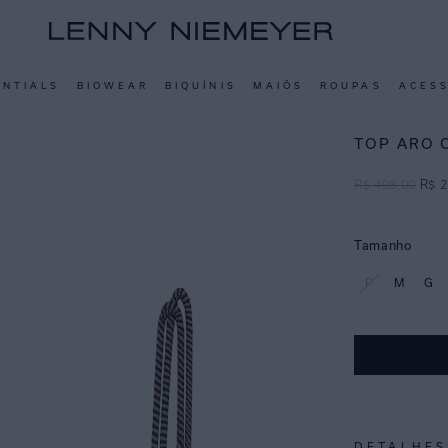
ENTIALS
BIOWEAR
BIQUÍNIS
MAIÔS
ROUPAS
ACES
TOP ARO 
R$
498
,
00
R$
2
Tamanho
P
M
G
DETALHES