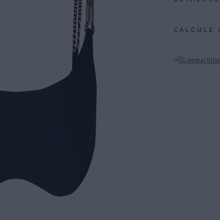
REF:
48100256
CALCULE 
Preto: Atempora
peças estampad
Compartilha
Top estilo cami
Não sei meu CE
elástica com pa
por apresentar 
proteção UV FPU
para um look el
ESPECIFI
COLEÇÃO
:
COMPOSI