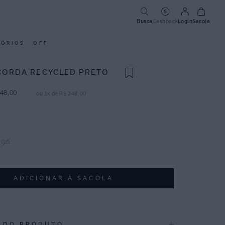
Busca
Cashback
Login
Sacola
SÓRIOS
OFF
CORDA RECYCLED PRETO
48
,
00
ou
1
x de
R$
248
,
00
GG
ADICIONAR À SACOLA
 DO PRODUTO