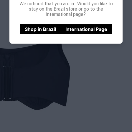
We noticed that you are in
. Would you like to
stay on the Brazil store or go to the
international page?
Shop in Brazil
International Page