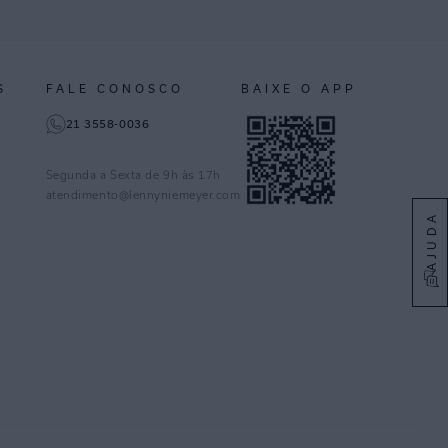
S
FALE CONOSCO
BAIXE O APP
21 3558-0036
Segunda a Sexta de 9h às 17h
atendimento@lennyniemeyer.com
AJUDA