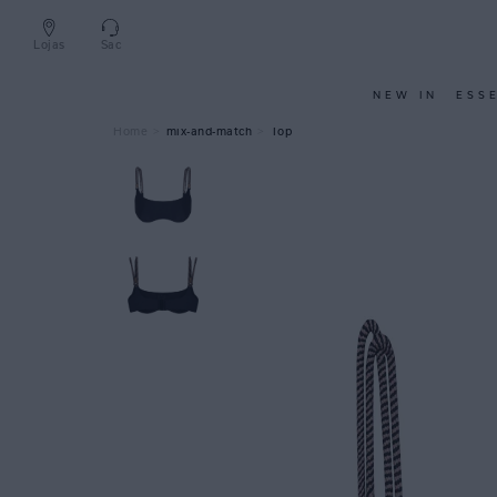
Lojas
Sac
NEW IN
ESS
mix-and-match
Top