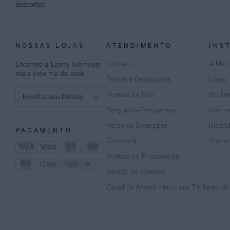
descontos
NOSSAS LOJAS
ATENDIMENTO
INS
Contato
A Mar
Encontre a Lenny Niemeyer
mais próxima de você
Trocas e Devoluções
Lojas
Termos de Uso
Multi
Escolha seu Estado
Perguntas Frequentes
Intern
São Paulo
Personal Shoppper
Blog 
PAGAMENTO
Rio de Janeiro
Cashback
Traba
Política de Privacidade
Minas Gerais
Gestão de Cookies
Espírito Santo
Canal de Atendimento aos Títulares d
Bahia
Pernambuco