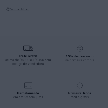
que traz feminilidade e sofisticação.
Compartilhar
Top bandeau com estrutura interna, decote reto e fecho com imã no
Não sei meu CEP
banho ouro na parte das costas. Possui bojo removível e estampa
localizada. Feito em lycra texturizada, oferece conforto para você
aproveitar os dias de sol. Faz parte da Collab Lenny + Misci.
Calça básica com modelagem clean e costuras embutidas. Possui
modelagem levemente cavada, não marca e não aperta. Feita em lycra
texturizada, garante conforto e modernidade para curtir os dias
Frete Grátis
15% de desconto
quentes. Faz parte da Collab Lenny + Misci.
acima de R$900 ou R$450 com
na primeira compra
código de vendedora
ESPECIFICAÇÕES
COLEÇÃO
:
Verão 2025
COMPOSIÇÃO
:
84% POLIAMIDA 16% ELASTANO
Parcelamento
Primeira Troca
em até 5x sem juros
fácil e grátis