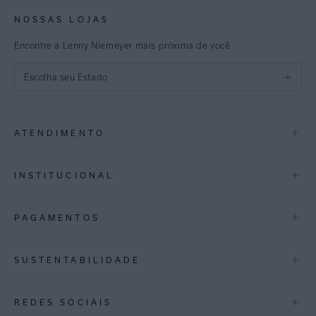
NOSSAS LOJAS
Encontre a Lenny Niemeyer mais próxima de você
Escolha seu Estado
São Paulo
+
ATENDIMENTO
Rio de Janeiro
Minas Gerais
Contato
+
INSTITUCIONAL
Trocas e Devoluções
Espirito Santo
Termos de Uso
A Marca
+
PAGAMENTOS
Bahia
Perguntas Frequentes
Lojas
Pernambuco
Personal Shoppper
Multimarcas
+
SUSTENTABILIDADE
Cashback
International
Distrito Federal
Política de Privacidade
Blog Mundo Lenny
Biowear
+
REDES SOCIAIS
Goiás
Trabalhe Conosco
Feito no Brasil