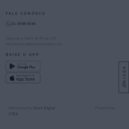
Paraná
Gestão de Cookies
Instagram
FALE CONOSCO
TikTok
21 3558-0036
Facebook
Pinterest
Segunda a Sexta de 9h às 17h
Linkedin
atendimento@lennyniemeyer.com
youtube
BAIXE O APP
Spotify
AJUDA
Maintained by
Quick Digital
Powered by
VTEX