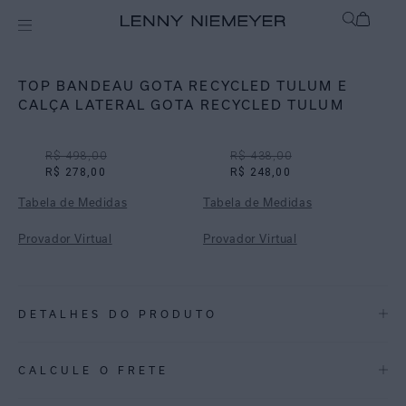
Off
Biquínis
TOP BANDEAU GOTA RECYCLED TULUM E
CALÇA LATERAL GOTA RECYCLED TULUM
R$ 498,00
R$ 438,00
R$ 278,00
R$ 248,00
Tabela de Medidas
Tabela de Medidas
Provador Virtual
Provador Virtual
DETALHES DO PRODUTO
REF:
48100473.2944_48110577.2944
CALCULE O FRETE
Biquíni Bandeau gota e Calça com detalhe lateral.