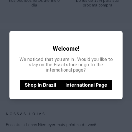
nos pedidos feitos até meio
bônus de 15% para sua
dia
próxima compra
GANHE
CADASTRE-SE E
15% OFF
Welcome!
NA PRIMEIRA COMPRA
*Cupom não acumulativo com outras promoções e descontos
We noticed that you are in
. Would you like to
stay on the Brazil store or go to the
international page?
Shop in Brazil
International Page
CADASTRE-SE
NOSSAS LOJAS
Encontre a Lenny Niemeyer mais próxima de você