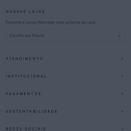
NOSSAS LOJAS
Encontre a Lenny Niemeyer mais próxima de você
Escolha seu Estado
São Paulo
+
ATENDIMENTO
Rio de Janeiro
Minas Gerais
Contato
+
INSTITUCIONAL
Trocas e Devoluções
Espirito Santo
Termos de Uso
A Marca
+
PAGAMENTOS
Bahia
Perguntas Frequentes
Lojas
Pernambuco
Personal Shoppper
Multimarcas
+
SUSTENTABILIDADE
Cashback
International
Distrito Federal
Política de Privacidade
Blog Mundo Lenny
Biowear
+
REDES SOCIAIS
Goiás