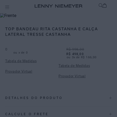
Off
Biquínis
TOP BANDEAU RITA CASTANHA E CALÇA
LATERAL TRESSE CASTANHA
0
R$ 998,00
ou
x de
0
R$ 498,00
ou
3
x de
R$ 166,00
Tabela de Medidas
Tabela de Medidas
Provador Virtual
Provador Virtual
DETALHES DO PRODUTO
REF:
48100598.3884_48110727.3884
CALCULE O FRETE