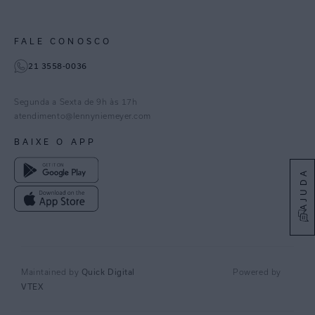
Trabalhe Conosco
Feito no Brasil
Paraná
Gestão de Cookies
Instagram
FALE CONOSCO
TikTok
21 3558-0036
Facebook
Pinterest
Segunda a Sexta de 9h às 17h
Linkedin
atendimento@lennyniemeyer.com
youtube
BAIXE O APP
Spotify
AJUDA
Maintained by
Quick Digital
Powered by
VTEX