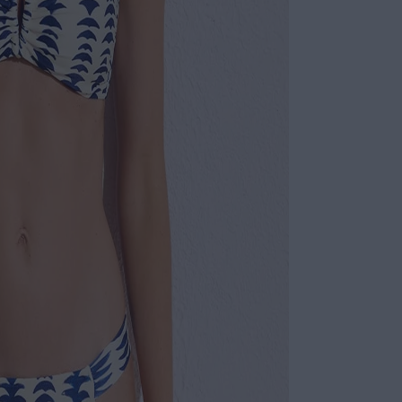
Não sei meu CE
Top Bandeau V
Feito em
Acessóri
Alças rem
uso.
Sofistica
Calça Mini Drap
Confecci
Detalhe d
equilibra
Moderna e
Ideal par
ESPECIFI