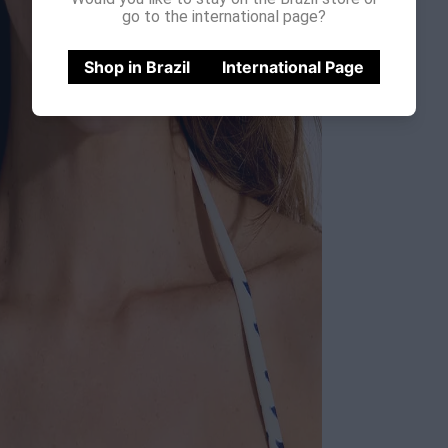
go to the international page?
Shop in Brazil
International Page