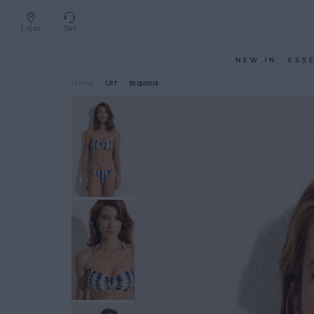
Lojas
Sac
NEW IN
ESS
Off
Biquínis