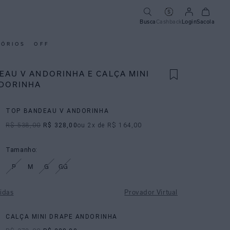
Busca
Cashback
Login
Sacola
SÓRIOS
OFF
EAU V ANDORINHA E CALÇA MINI
DORINHA
TOP BANDEAU V ANDORINHA
R$ 538,00
R$ 328,00
ou
2
x de
R$ 164,00
Tamanho:
P
M
G
GG
idas
Provador Virtual
CALÇA MINI DRAPE ANDORINHA