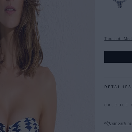
Tabela de Med
DETALHES
REF:
48100749
CALCULE 
ESTAMPA ANDOR
texturas pincel
Compartilha
a paleta suave,