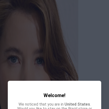
Welcome!
We noticed that you are in
United States
.
Would you like to stay on the Brazil store or