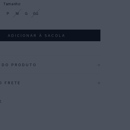
Tamanho:
P
M
G
GG
ADICIONAR À SACOLA
 DO PRODUTO
.3930_48110932.3930
O FRETE
A LISTRA: Combina listras aquareladas vermelhas sob
.
r
eta em lycra texturizada, com decote reto, aro sob o busto
ura média.
P
ralelas e fechamento nas costas garantem estabilidade e
ontemporâneo.