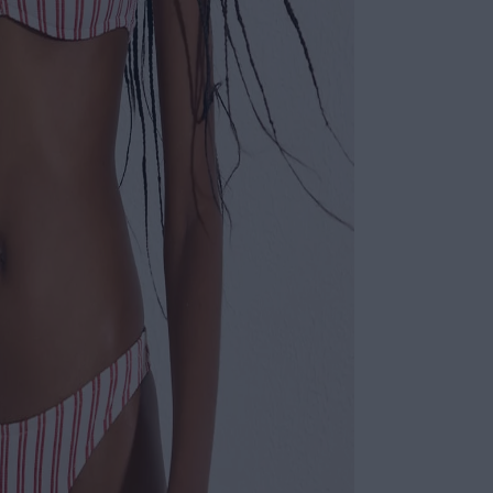
Ótimo pa
à beira-
Calça bá
mais cav
Ajuste pe
da silhue
Ideal pa
sofistica
ESPECIFI
COLEÇÃO
:
COMPOSI