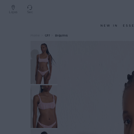
Lojas
Sac
NEW IN
ESS
Off
Biquínis