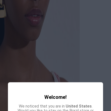
Welcome!
We noticed that you are in
United States
.
Would you like to stay on the Brazil store or