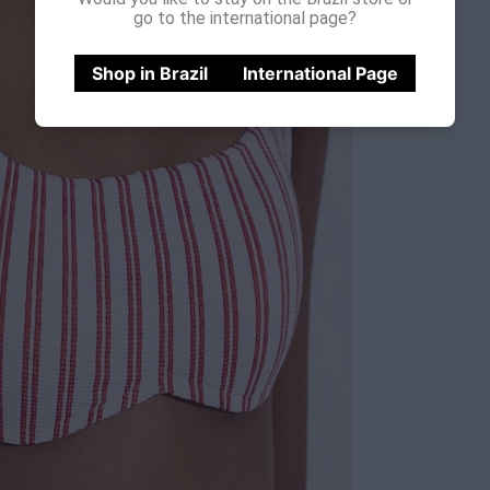
go to the international page?
Shop in Brazil
International Page