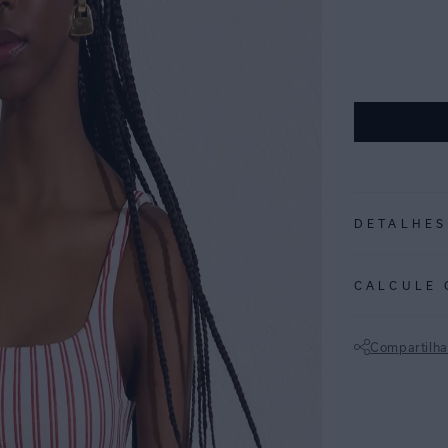
DETALHES
REF:
48100794
CALCULE 
ESTAMPA NÁUTIC
fundo off white
Compartilha
Top camis
e cobert
Não sei meu CE
Alças pa
visual c