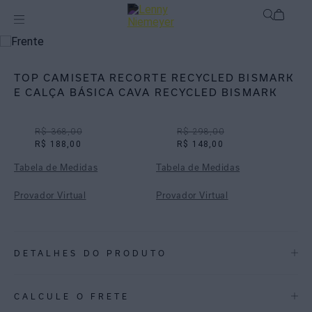
Off
Biquínis
TOP CAMISETA RECORTE RECYCLED BISMARK
E CALÇA BÁSICA CAVA RECYCLED BISMARK
R$ 368,00
R$ 298,00
R$ 188,00
R$ 148,00
Tabela de Medidas
Tabela de Medidas
Provador Virtual
Provador Virtual
DETALHES DO PRODUTO
REF:
48100412.3840_48110451.3840
CALCULE O FRETE
Bismark: Uma estampa de folhagens pintadas, trazendo o tom de