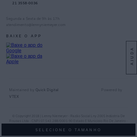
21 3558-0036
Facebook
Pinterest
Segunda a Sexta de 9h às 17h
Linkedin
atendimento@lennyniemeyer.com
youtube
BAIXE O APP
Spotify
AJUDA
Quick Digital
Maintained by
Powered by
VTEX
© Copyright 2018 | Lenny Niemeyer - Razão Social Lny 2005 Indústria De
Roupas Ltda - CNPJ 07.543.288/0001-90 Estado E Municipio Rio De Janeiro -
RJ - CEP 20.920-040©
SELECIONE O TAMANHO