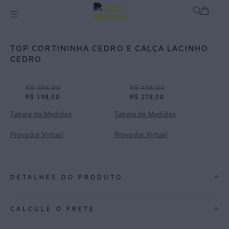
Off
Biquínis
TOP CORTININHA CEDRO E CALÇA LACINHO
CEDRO
R$ 358,00
R$ 458,00
R$ 198,00
R$ 278,00
Tabela de Medidas
Tabela de Medidas
Provador Virtual
Provador Virtual
DETALHES DO PRODUTO
REF:
48100650.2905_48110778.2905
CALCULE O FRETE
ESTAMPA CEDRO: Estampa de listras orgânicas em verde, branco e