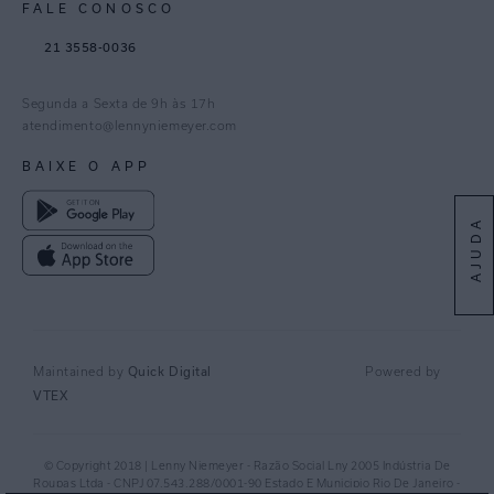
FALE CONOSCO
TikTok
21 3558-0036
Facebook
Pinterest
Segunda a Sexta de 9h às 17h
Linkedin
atendimento@lennyniemeyer.com
youtube
BAIXE O APP
Spotify
AJUDA
Quick Digital
Maintained by
Powered by
VTEX
© Copyright 2018 | Lenny Niemeyer - Razão Social Lny 2005 Indústria De
Roupas Ltda - CNPJ 07.543.288/0001-90 Estado E Municipio Rio De Janeiro -