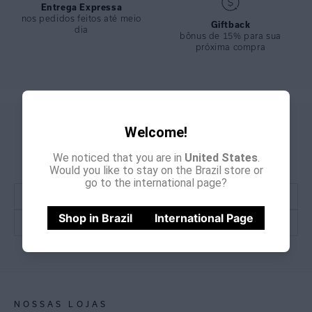
Entrega Expressa
COMPOSIÇÃO
:
82% Poliamida 18%elastano
nos pedidos feitos até meio
Giftback
dia
bônus de 15% para sua
próxima compra
GANHE
Welcome!
CADASTRE-SE E
15% OFF
NA PRIMEIRA COMPRA
We noticed that you are in
United States
.
*Cupom não acumulativo com outras promoções e descontos
Would you like to stay on the Brazil store or
go to the international page?
Shop in Brazil
International Page
CADASTRE-SE
NOSSAS LOJAS