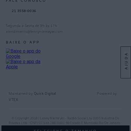
FALE CONOSCO
TikTok
21 3558-0036
Facebook
Pinterest
Segunda a Sexta de 9h às 17h
Linkedin
atendimento@lennyniemeyer.com
youtube
BAIXE O APP
Spotify
AJUDA
Maintained by
Quick Digital
Powered by
VTEX
© Copyright 2018 | Lenny Niemeyer - Razão Social Lny 2005 Indústria De
Roupas Ltda - CNPJ 07.543.288/0001-90 Estado E Municipio Rio De Janeiro -
RJ - CEP 20.920-040©