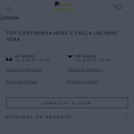
Biquínis
Biquínis Estampados
TOP CORTININHA HERA E CALÇA LACINHO
HERA
R$ 458,00
R$ 458,00
ou
3
x de
R$ 152,66
ou
3
x de
R$ 152,66
Tabela de Medidas
Tabela de Medidas
Provador Virtual
Provador Virtual
COMPLETE O LOOK
DETALHES DO PRODUTO
REF:
48100975.3974_48111114.3974