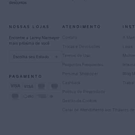
descontos
NOSSAS LOJAS
ATENDIMENTO
INS
Contato
A Mar
Encontre a Lenny Niemeyer
mais próxima de você
Trocas e Devoluções
Lojas
Termos de Uso
Multi
Escolha seu Estado
Perguntas Frequentes
Intern
São Paulo
Personal Shoppper
Blog 
PAGAMENTO
Rio de Janeiro
Cashback
Traba
Política de Privacidade
Minas Gerais
Gestão de Cookies
Espírito Santo
Canal de Atendimento aos Títulares d
Bahia
Pernambuco