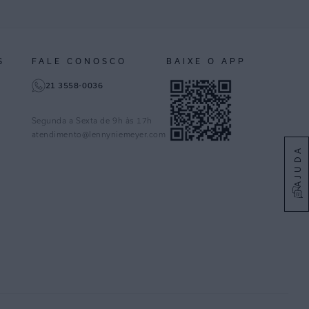
S
FALE CONOSCO
BAIXE O APP
21 3558-0036
Segunda a Sexta de 9h às 17h
atendimento@lennyniemeyer.com
AJUDA