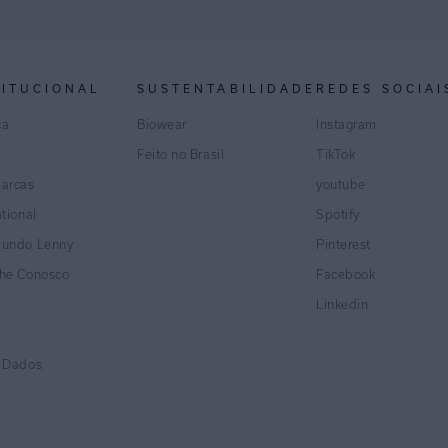
TITUCIONAL
SUSTENTABILIDADE
REDES SOCIAI
ca
Biowear
Instagram
Feito no Brasil
TikTok
marcas
youtube
ational
Spotify
Mundo Lenny
Pinterest
lhe Conosco
Facebook
Linkedin
e Dados