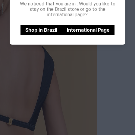
We noticed that you are in
. Would you like to
stay on the Brazil store or go to the
international page?
Shop in Brazil
International Page