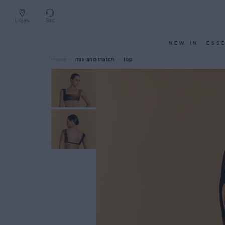
Lojas
Sac
NEW IN
ESS
mix-and-match
Top