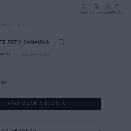
Busca
Cashback
Login
Sacola
SÓRIOS
OFF
TE RETO SAMAÚMA
48
,
00
ou
1
x de
R$
248
,
00
GG
ADICIONAR À SACOLA
 DO PRODUTO