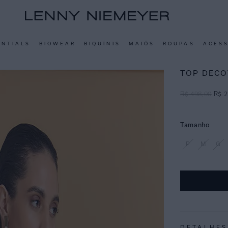
ENTIALS
BIOWEAR
BIQUÍNIS
MAIÔS
ROUPAS
ACES
TOP DECO
R$
498
,
00
R$
2
Tamanho
P
M
G
DETALHES