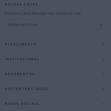
NOSSAS LOJAS
Encontre a Lenny Niemeyer mais próxima de você
Escolha seu Estado
São Paulo
+
ATENDIMENTO
Rio de Janeiro
Minas Gerais
Contato
+
INSTITUCIONAL
Trocas e Devoluções
Espirito Santo
Termos de Uso
A Marca
+
PAGAMENTOS
Bahia
Perguntas Frequentes
Lojas
Pernambuco
Personal Shoppper
Multimarcas
+
SUSTENTABILIDADE
Cashback
International
Distrito Federal
Política de Privacidade
Blog Mundo Lenny
Biowear
+
REDES SOCIAIS
Goiás
Trabalhe Conosco
Feito no Brasil