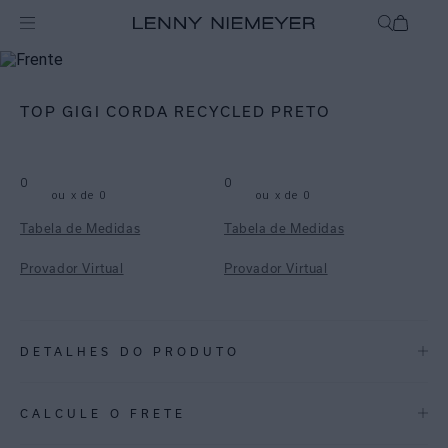
mix-and-match
Top
TOP GIGI CORDA RECYCLED PRETO
0
0
ou
x de
0
ou
x de
0
Tabela de Medidas
Tabela de Medidas
Provador Virtual
Provador Virtual
DETALHES DO PRODUTO
REF:
48100604.004
CALCULE O FRETE
Top Gigi preto, com top meia-taça clássico. Possui alça dupla em