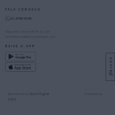
Paraná
Gestão de Cookies
Instagram
FALE CONOSCO
TikTok
21 3558-0036
Facebook
Pinterest
Segunda a Sexta de 9h às 17h
Linkedin
atendimento@lennyniemeyer.com
youtube
BAIXE O APP
Spotify
AJUDA
Quick Digital
Maintained by
Powered by
VTEX