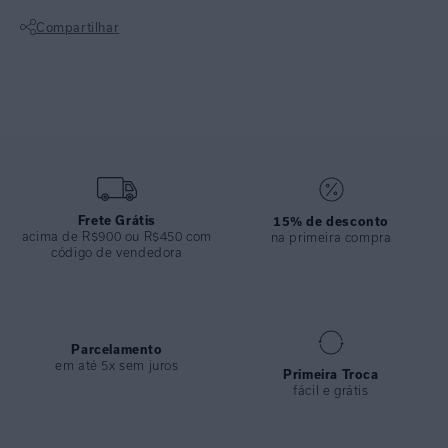
corda elástica e passadores meia lua no banho ouro. O detalhe em
Compartilhar
metal na alça e o fecho atrás são no banho ouro. Feito em lycra
reciclada com proteção uv fpu 50+. Possui boa cobertura do busto e
Não sei meu CEP
um aro que proporciona uma ótima sustentação, garantindo
estabilidade e conforto.
ESPECIFICAÇÕES
COLEÇÃO
:
Verão 2026
COMPOSIÇÃO
:
84% Poliamida 16% Elastano
Frete Grátis
15% de desconto
acima de R$900 ou R$450 com
na primeira compra
código de vendedora
Parcelamento
em até 5x sem juros
Primeira Troca
fácil e grátis