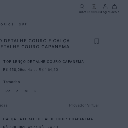
Busca
Cashback
Login
Sacola
SÓRIOS
OFF
O DETALHE COURO E CALÇA
DETALHE COURO CAPANEMA
TOP LENÇO DETALHE COURO CAPANEMA
R$ 658,00
ou
4
x de
R$ 164,50
Tamanho:
PP
P
M
G
idas
Provador Virtual
CALÇA LATERAL DETALHE COURO CAPANEMA
R$ 698,00
ou
4
x de
R$ 174,50