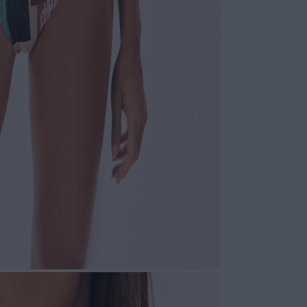
Modelage
Costuras
PORTINARI LICEN
sob autorização
ESPECIFI
COLEÇÃO
: