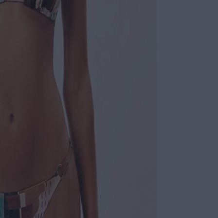
personalizados
ao modelo. Um
acabamento re
Características
Feito em
Alças de
Bojo rem
Ideal pa
Ideal pa
sofistic
Calça Lateral D
FPU 50+, com d
e sofisticação
acabamento cle
design contem
produções de s
Características
Feita em