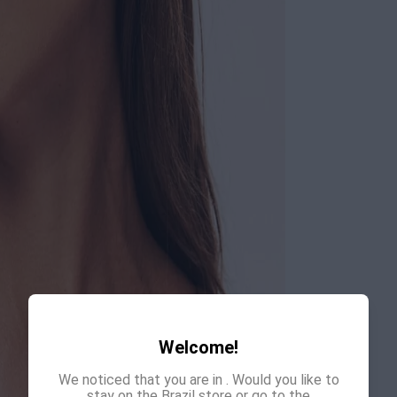
Welcome!
We noticed that you are in
. Would you like to
stay on the Brazil store or go to the