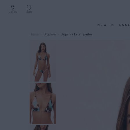
Lojas
Sac
NEW IN
ESS
Biquínis
Biquínis Estampados