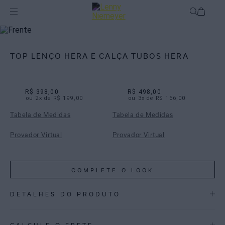
Biquínis
Biquínis Estampados
TOP LENÇO HERA E CALÇA TUBOS HERA
R$ 398,00
R$ 498,00
ou
2
x de
R$ 199,00
ou
3
x de
R$ 166,00
Tabela de Medidas
Tabela de Medidas
Provador Virtual
Provador Virtual
COMPLETE O LOOK
DETALHES DO PRODUTO
REF:
48100976.3974_48111115.3974