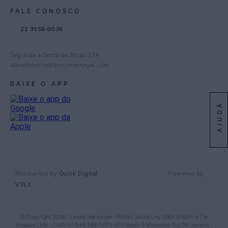
Gestão de Cookies
Instagram
FALE CONOSCO
TikTok
21 3558-0036
Facebook
Pinterest
Segunda a Sexta de 9h às 17h
Linkedin
atendimento@lennyniemeyer.com
youtube
BAIXE O APP
Spotify
AJUDA
Quick Digital
Maintained by
Powered by
VTEX
© Copyright 2018 | Lenny Niemeyer - Razão Social Lny 2005 Indústria De
Roupas Ltda - CNPJ 07.543.288/0001-90 Estado E Municipio Rio De Janeiro -