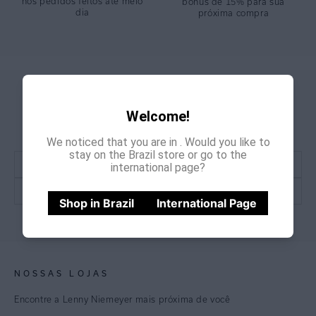
nos pedidos feitos até meio
bônus de 15% para sua
dia
próxima compra
GANHE
CADASTRE-SE E
Welcome!
15% OFF
NA PRIMEIRA COMPRA
*Cupom não acumulativo com outras promoções e descontos
We noticed that you are in
. Would you like to
stay on the Brazil store or go to the
international page?
Shop in Brazil
International Page
CADASTRE-SE
NOSSAS LOJAS
Encontre a Lenny Niemeyer mais próxima de você