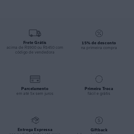
uma silhueta sofisticada e moderna. Equipado com bojo removível
para maior versatilidade, é feito em lycra touch biodegradável com
proteção UV FPU 50+, combinando elegância e sustentabilidade em
uma única peça.
ESPECIFICAÇÕES
Frete Grátis
15% de desconto
acima de R$900 ou R$450 com
COLEÇÃO
:
Verão 2025
na primeira compra
código de vendedora
COMPOSIÇÃO
:
82% Poliamida 18%elastano
Parcelamento
Primeira Troca
em até 5x sem juros
fácil e grátis
Entrega Expressa
Giftback