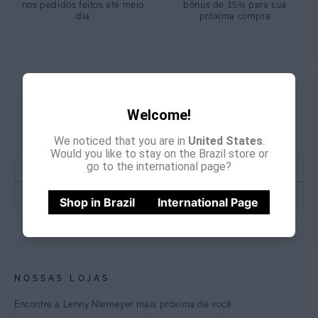
nos pedidos feitos até meio
bônus de 15% para sua
dia
próxima compra
GANHE
CADASTRE-SE E
Welcome!
15% OFF
NA PRIMEIRA COMPRA
*Cupom não acumulativo com outras promoções e descontos
We noticed that you are in
United States
.
Would you like to stay on the Brazil store or
go to the international page?
Shop in Brazil
International Page
CADASTRE-SE
NOSSAS LOJAS
Encontre a Lenny Niemeyer mais próxima de você