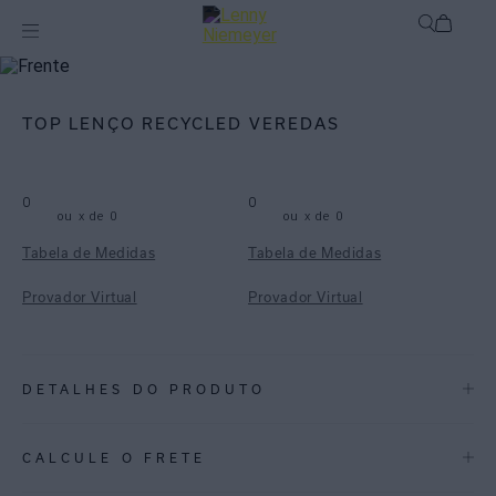
mix-and-match
Top
TOP LENÇO RECYCLED VEREDAS
0
0
ou
x de
0
ou
x de
0
Tabela de Medidas
Tabela de Medidas
Provador Virtual
Provador Virtual
DETALHES DO PRODUTO
REF:
48100647.3906
CALCULE O FRETE
Top lenço, feito em em lycra reciclada com proteção UV FPU 50+.