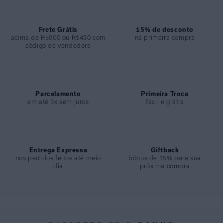
ímã. Estruturado e com suporte extra, valoriza o colo com conforto e
segurança. Ideal para momentos à beira-mar ou em encontros casuais
durante o verão.
Frete Grátis
15% de desconto
acima de R$900 ou R$450 com
na primeira compra
código de vendedora
ESPECIFICAÇÕES
COLEÇÃO
:
Basica
COMPOSIÇÃO
:
84% Poliamida 16% Elastano
Parcelamento
Primeira Troca
em até 5x sem juros
fácil e grátis
Entrega Expressa
Giftback
nos pedidos feitos até meio
bônus de 15% para sua
dia
próxima compra