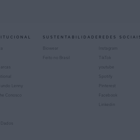
TITUCIONAL
SUSTENTABILIDADE
REDES SOCIAI
ca
Biowear
Instagram
Feito no Brasil
TikTok
marcas
youtube
ational
Spotify
Mundo Lenny
Pinterest
lhe Conosco
Facebook
Linkedin
e Dados