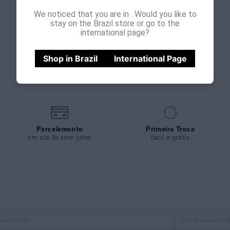
We noticed that you are in
. Would you like to
stay on the Brazil store or go to the
international page?
Shop in Brazil
International Page
Parcelamento
Primeira Troca
em até 8x sem juros
fácil e grátis