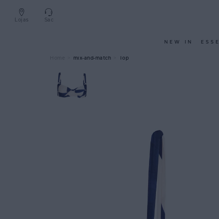
Lojas
Sac
NEW IN
ESS
mix-and-match
Top