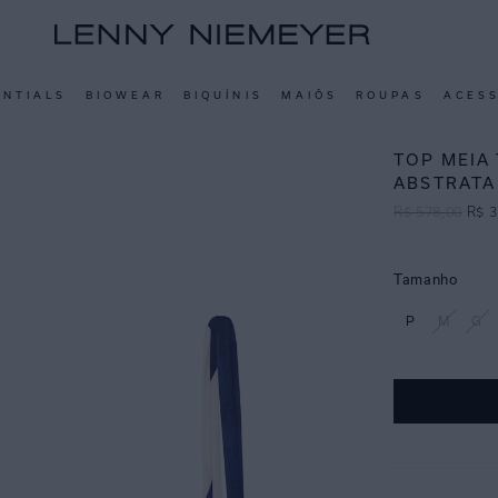
ENTIALS
BIOWEAR
BIQUÍNIS
MAIÔS
ROUPAS
ACES
TOP MEIA
ABSTRATA
R$
578
,
00
R$
3
Tamanho
P
M
G