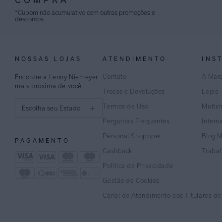
*Cupom não acumulativo com outras promoções e
descontos
NOSSAS LOJAS
ATENDIMENTO
INS
Contato
A Mar
Encontre a Lenny Niemeyer
mais próxima de você
Trocas e Devoluções
Lojas
Termos de Uso
Multi
Escolha seu Estado
Perguntas Frequentes
Intern
São Paulo
Personal Shoppper
Blog 
PAGAMENTO
Rio de Janeiro
Cashback
Traba
Política de Privacidade
Minas Gerais
Gestão de Cookies
Espírito Santo
Canal de Atendimento aos Títulares d
Bahia