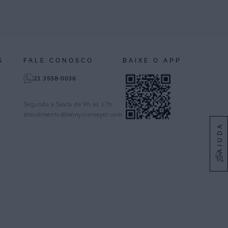
S
FALE CONOSCO
BAIXE O APP
21 3558-0036
Segunda a Sexta de 9h às 17h
atendimento@lennyniemeyer.com
AJUDA