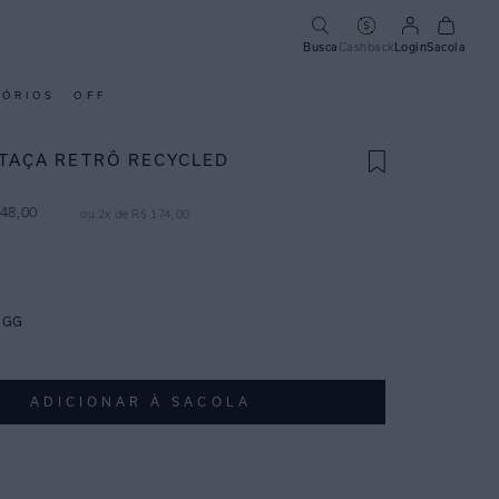
Busca
Cashback
Login
Sacola
SÓRIOS
OFF
 TAÇA RETRÔ RECYCLED
48
,
00
ou
2
x de
R$
174
,
00
GG
ADICIONAR À SACOLA